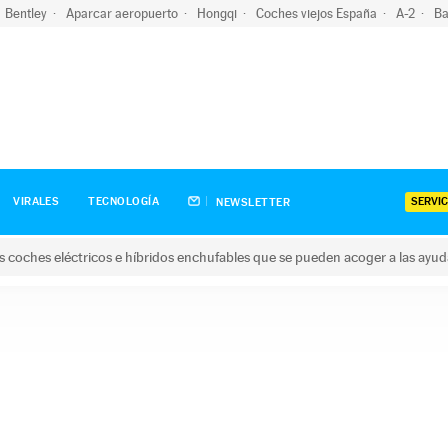
Bentley
Aparcar aeropuerto
Hongqi
Coches viejos España
A-2
Ba
SERVIC
VIRALES
TECNOLOGÍA
NEWSLETTER
s coches eléctricos e híbridos enchufables que se pueden acoger a las ayu
hes eléctricos e híbridos enchufables que se pueden acoger a la