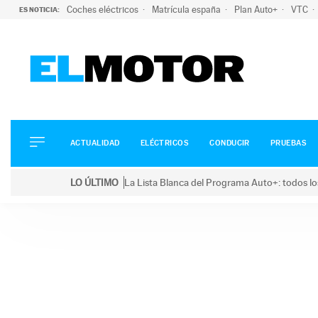
Coches eléctricos
Matrícula españa
Plan Auto+
VTC
ES NOTICIA:
ACTUALIDAD
ELÉCTRICOS
CONDUCIR
ACTUALIDAD
ELÉCTRICOS
CONDUCIR
PRUEBAS
PRUEBAS
Saltar
VIRALES
LO ÚLTIMO
La Lista Blanca del Programa Auto+: todos lo
al
PODCAST
LO ÚLTIMO
La Lista Blanca del Programa Auto+: todos los coc
contenido
MOTOS
TECNOLOGÍA
SUPERCOCHES
MOTORTV
PREMIOS
SERVICIOS