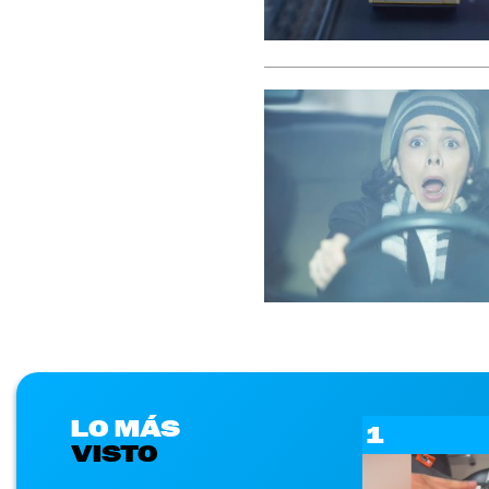
LO MÁS
1
VISTO