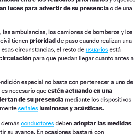
n luces para advertir de su presencia
o de una
a, las ambulancias, los camiones de bomberos y los
civil tienen
prioridad
de paso cuando realizan una
esas circunstancias, el resto de
usuarios
está
 circulación
para que puedan llegar cuanto antes a
ondición especial no basta con pertenecer a uno de
n es necesario que
estén actuando en una
iertan de su presencia
mediante los dispositivos
almente
señales
l
uminosas y acústicas.
os demás
conductores
deben
adoptar las medidas
tir su avance. En ocasiones bastará con