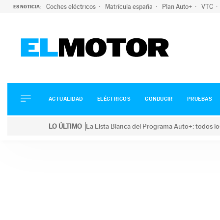
Coches eléctricos
Matrícula españa
Plan Auto+
VTC
ES NOTICIA:
ACTUALIDAD
ELÉCTRICOS
CONDUCIR
ACTUALIDAD
ELÉCTRICOS
CONDUCIR
PRUEBAS
PRUEBAS
Saltar
VIRALES
LO ÚLTIMO
La Lista Blanca del Programa Auto+: todos lo
al
PODCAST
LO ÚLTIMO
La Lista Blanca del Programa Auto+: todos los coc
contenido
MOTOS
TECNOLOGÍA
SUPERCOCHES
MOTORTV
PREMIOS
SERVICIOS