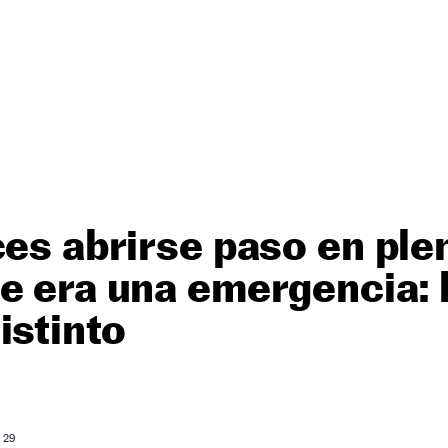
ces abrirse paso en ple
e era una emergencia: l
istinto
: 29