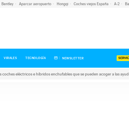
Bentley
Aparcar aeropuerto
Hongqi
Coches viejos España
A-2
Ba
SERVIC
VIRALES
TECNOLOGÍA
NEWSLETTER
s coches eléctricos e híbridos enchufables que se pueden acoger a las ayu
hes eléctricos e híbridos enchufables que se pueden acoger a la