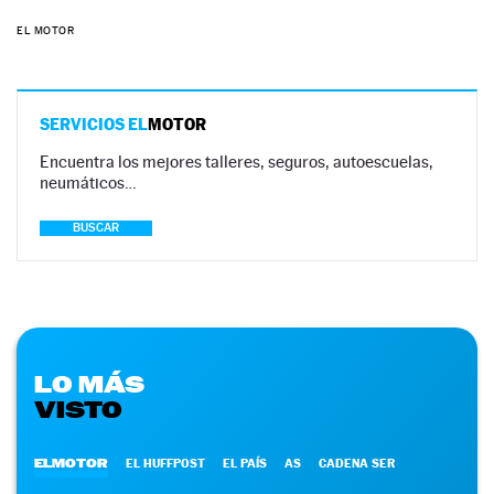
EL MOTOR
SERVICIOS EL
MOTOR
Encuentra los mejores talleres, seguros, autoescuelas,
neumáticos…
BUSCAR
LO MÁS
VISTO
ELMOTOR
EL HUFFPOST
EL PAÍS
AS
CADENA SER