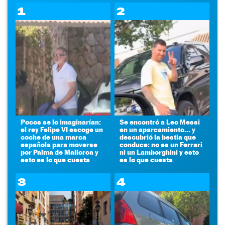
1
2
Pocos se lo imaginarían:
Se encontró a Leo Messi
el rey Felipe VI escoge un
en un aparcamiento... y
coche de una marca
descubrió la bestia que
española para moverse
conduce: no es un Ferrari
por Palma de Mallorca y
ni un Lamborghini y esto
esto es lo que cuesta
es lo que cuesta
3
4