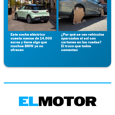
Este coche eléctrico
¿Por qué se ven vehículos
cuesta menos de 14.000
aparcados al sol con
euros y tiene algo que
cartones en las ruedas?
muchos BMW ya no
El truco que todos
ofrecen
comentan