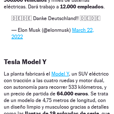
500.000 vehículos
y miles de baterías
eléctricas. Dará trabajo a
12.000 empleados
.
🇩🇪🇩🇪 Danke Deutschland!! 🇩🇪🇩🇪
— Elon Musk (@elonmusk)
March 22,
2022
Tesla Model Y
La planta fabricará el
Model Y
, un SUV eléctrico
con tracción a las cuatro ruedas y motor dual,
con autonomía para recorrer 533 kilómetros, y
un precio de partida de
64.000 euros
. Se trata
de un modelo de 4,75 metros de longitud, con
un diseño limpio y musculoso gracias a detalles
como las
llantas de 19 pulgadas de serie,
que