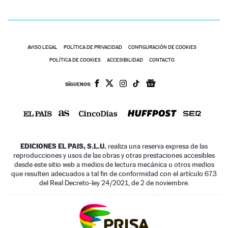
AVISO LEGAL
POLÍTICA DE PRIVACIDAD
CONFIGURACIÓN DE COOKIES
POLÍTICA DE COOKIES
ACCESIBILIDAD
CONTACTO
SÍGUENOS:
EDICIONES EL PAIS, S.L.U.
realiza una reserva expresa de las
reproducciones y usos de las obras y otras prestaciones accesibles
desde este sitio web a medios de lectura mecánica u otros medios
que resulten adecuados a tal fin de conformidad con el artículo 67.3
del Real Decreto-ley 24/2021, de 2 de noviembre.