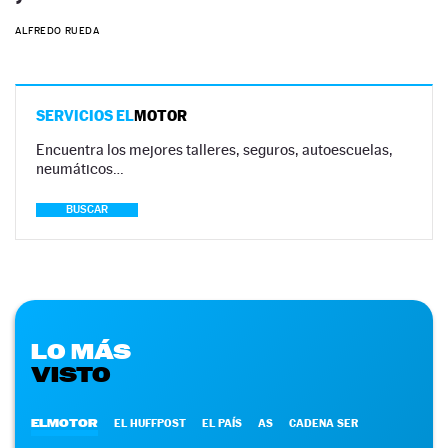
ALFREDO RUEDA
SERVICIOS EL
MOTOR
Encuentra los mejores talleres, seguros, autoescuelas,
neumáticos…
BUSCAR
LO MÁS
VISTO
ELMOTOR
EL HUFFPOST
EL PAÍS
AS
CADENA SER