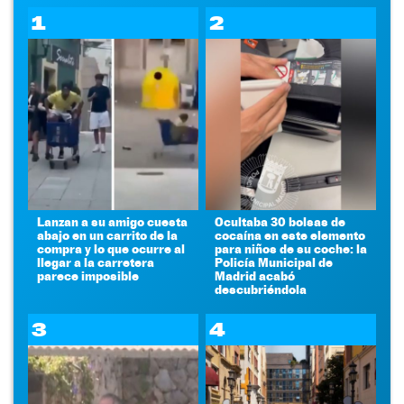
1
2
Lanzan a su amigo cuesta
Ocultaba 30 bolsas de
abajo en un carrito de la
cocaína en este elemento
compra y lo que ocurre al
para niños de su coche: la
llegar a la carretera
Policía Municipal de
parece imposible
Madrid acabó
descubriéndola
3
4