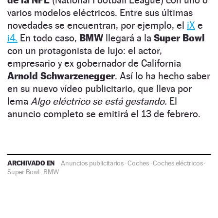
de la NFL
(National Football League) con uno o
varios modelos eléctricos. Entre sus últimas
novedades se encuentran, por ejemplo, el
iX
e
i4.
En todo caso,
BMW
llegará a la
Super Bowl
con un protagonista de lujo: el actor,
empresario y ex gobernador de California
Arnold Schwarzenegger
. Así lo ha hecho saber
en su nuevo vídeo publicitario, que lleva por
lema
Algo eléctrico se está gestando.
El
anuncio completo se emitirá el 13 de febrero.
ARCHIVADO EN
Anuncios publicitarios
·
Coches
·
Coches eléctricos
·
Super Bowl
·
BMW