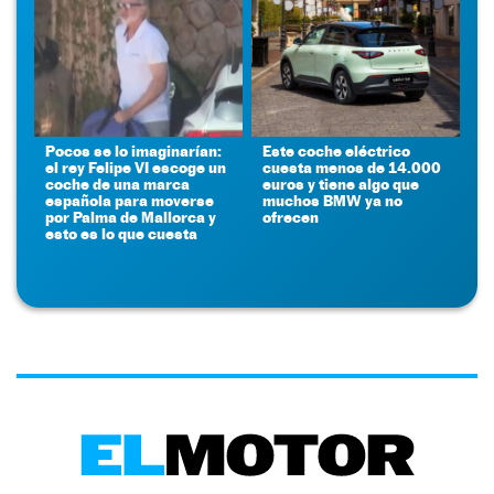
Pocos se lo imaginarían:
Este coche eléctrico
el rey Felipe VI escoge un
cuesta menos de 14.000
coche de una marca
euros y tiene algo que
española para moverse
muchos BMW ya no
por Palma de Mallorca y
ofrecen
esto es lo que cuesta