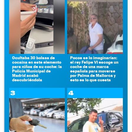
Ocultaba 30 bolsas de
Pocos se lo imaginarían:
cocaína en este elemento
el rey Felipe VI escoge un
para niños de su coche: la
coche de una marca
Policía Municipal de
española para moverse
Madrid acabó
por Palma de Mallorca y
descubriéndola
esto es lo que cuesta
3
4