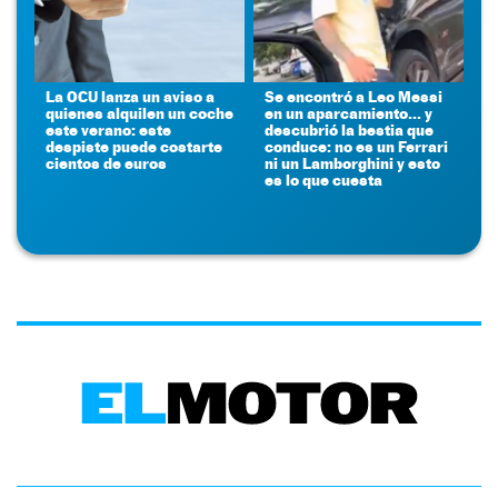
La OCU lanza un aviso a
Se encontró a Leo Messi
quienes alquilen un coche
en un aparcamiento... y
este verano: este
descubrió la bestia que
despiste puede costarte
conduce: no es un Ferrari
cientos de euros
ni un Lamborghini y esto
es lo que cuesta