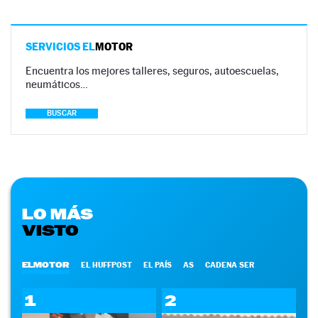
SERVICIOS EL
MOTOR
Encuentra los mejores talleres, seguros, autoescuelas,
neumáticos…
BUSCAR
LO MÁS
VISTO
ELMOTOR
EL HUFFPOST
EL PAÍS
AS
CADENA SER
1
2