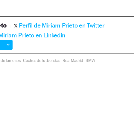
eto
Perfil de Miriam Prieto en Twitter
 Miriam Prieto en Linkedin
 de famosos
Coches de futbolistas
Real Madrid
BMW
·
·
·