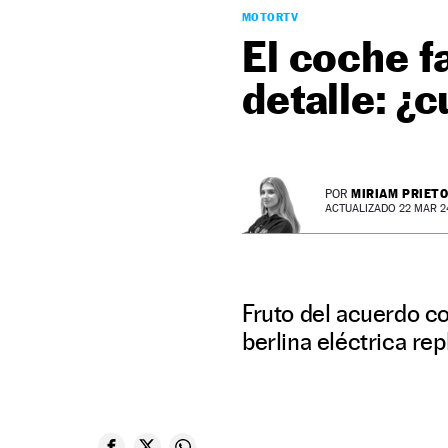
MOTORTV
El coche f
detalle: ¿
MIRIAM PRIET
POR
ACTUALIZADO 22 MAR 24
Fruto del acuerdo co
berlina eléctrica re