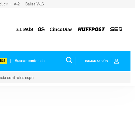
ducir
A-2
Baliza V-16
IOS
INICIAR SESIÓN
ncia controles espe
 y anuncia controles espe