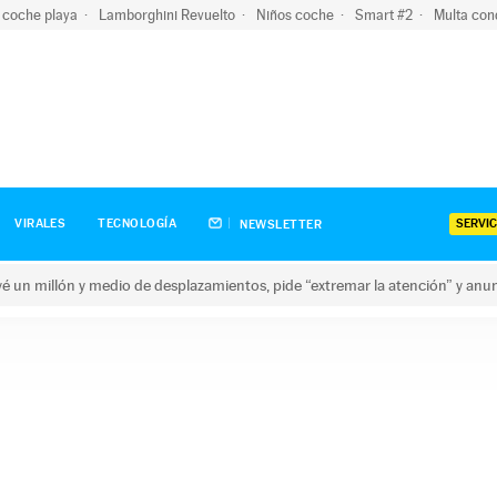
 coche playa
Lamborghini Revuelto
Niños coche
Smart #2
Multa con
SERVIC
VIRALES
TECNOLOGÍA
NEWSLETTER
revé un millón y medio de desplazamientos, pide “extremar la atención” y anu
n millón y medio de desplazamientos, pide “extremar la atención”