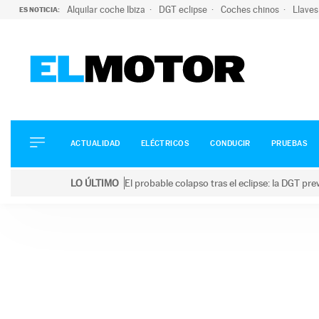
Alquilar coche Ibiza
DGT eclipse
Coches chinos
Llaves
ES NOTICIA:
ACTUALIDAD
ELÉCTRICOS
CONDUCIR
ACTUALIDAD
ELÉCTRICOS
CONDUCIR
PRUEBAS
PRUEBAS
Saltar
VIRALES
LO ÚLTIMO
El probable colapso tras el eclipse: la DGT p
al
PODCAST
LO ÚLTIMO
El probable colapso tras el eclipse: la DGT prevé u
contenido
MOTOS
TECNOLOGÍA
SUPERCOCHES
MOTORTV
PREMIOS
SERVICIOS