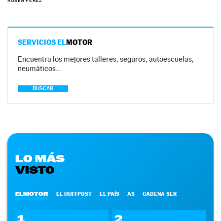
RUBÉN PÉREZ
SERVICIOS EL
MOTOR
Encuentra los mejores talleres, seguros, autoescuelas,
neumáticos…
BUSCAR
LO MÁS
VISTO
ELMOTOR
EL HUFFPOST
EL PAÍS
AS
CADENA SER
1
2