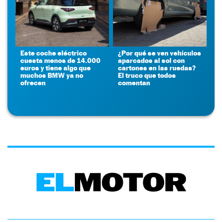
Este coche eléctrico
¿Por qué se ven vehículos
cuesta menos de 14.000
aparcados al sol con
euros y tiene algo que
cartones en las ruedas?
muchos BMW ya no
El truco que todos
ofrecen
comentan