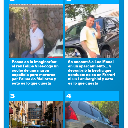
Pocos se lo imaginarían:
Se encontró a Leo Messi
el rey Felipe VI escoge un
en un aparcamiento... y
coche de una marca
descubrió la bestia que
española para moverse
conduce: no es un Ferrari
por Palma de Mallorca y
ni un Lamborghini y esto
esto es lo que cuesta
es lo que cuesta
3
4