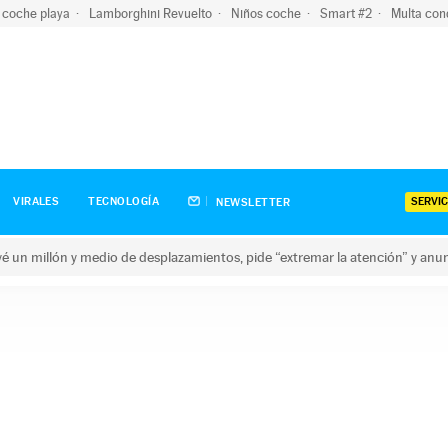
 coche playa
Lamborghini Revuelto
Niños coche
Smart #2
Multa con
SERVIC
VIRALES
TECNOLOGÍA
NEWSLETTER
revé un millón y medio de desplazamientos, pide “extremar la atención” y anu
n millón y medio de desplazamientos, pide “extremar la atención”