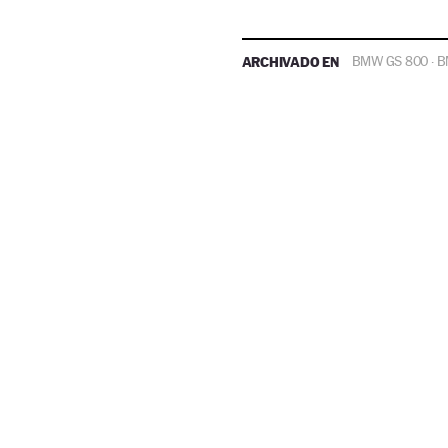
ARCHIVADO EN
BMW GS 800
B
·