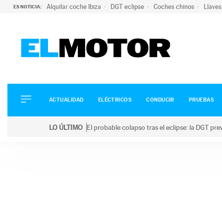
Alquilar coche Ibiza
DGT eclipse
Coches chinos
Llaves
ES NOTICIA:
ACTUALIDAD
ELÉCTRICOS
CONDUCIR
ACTUALIDAD
ELÉCTRICOS
CONDUCIR
PRUEBAS
PRUEBAS
Saltar
VIRALES
LO ÚLTIMO
El probable colapso tras el eclipse: la DGT p
al
PODCAST
LO ÚLTIMO
El probable colapso tras el eclipse: la DGT prevé u
contenido
MOTOS
TECNOLOGÍA
SUPERCOCHES
MOTORTV
PREMIOS
SERVICIOS