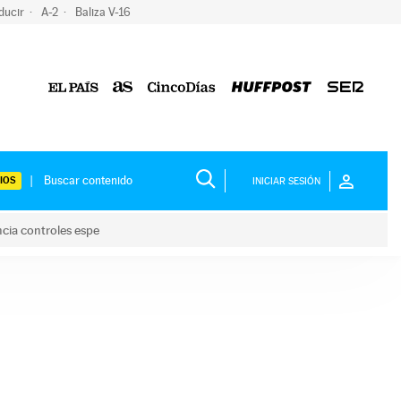
ducir
A-2
Baliza V-16
IOS
INICIAR SESIÓN
ncia controles espe
 y anuncia controles espe