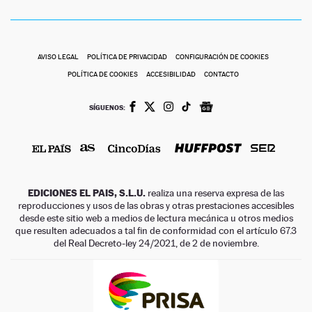
AVISO LEGAL
POLÍTICA DE PRIVACIDAD
CONFIGURACIÓN DE COOKIES
POLÍTICA DE COOKIES
ACCESIBILIDAD
CONTACTO
SÍGUENOS:
EDICIONES EL PAIS, S.L.U.
realiza una reserva expresa de las
reproducciones y usos de las obras y otras prestaciones accesibles
desde este sitio web a medios de lectura mecánica u otros medios
que resulten adecuados a tal fin de conformidad con el artículo 67.3
del Real Decreto-ley 24/2021, de 2 de noviembre.