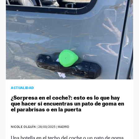
NEWSLETTER
SÍGUENOS
ACTUALIDAD
¿Sorpresa en el coche?: esto es lo que hay
que hacer si encuentras un pato de goma en
el parabrisas o en la puerta
NICOLE OLGUÍN
|
28/03/2025
| MADRID
Una botella en el techo del coche o un pato de goma