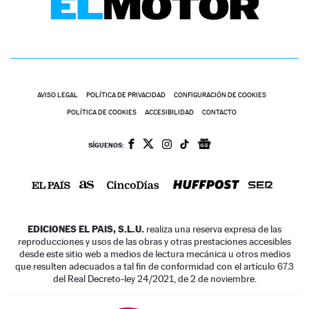
AVISO LEGAL
POLÍTICA DE PRIVACIDAD
CONFIGURACIÓN DE COOKIES
POLÍTICA DE COOKIES
ACCESIBILIDAD
CONTACTO
SÍGUENOS:
EDICIONES EL PAIS, S.L.U.
realiza una reserva expresa de las
reproducciones y usos de las obras y otras prestaciones accesibles
desde este sitio web a medios de lectura mecánica u otros medios
que resulten adecuados a tal fin de conformidad con el artículo 67.3
del Real Decreto-ley 24/2021, de 2 de noviembre.