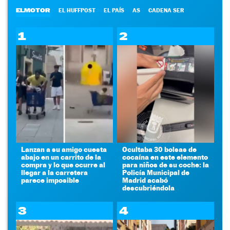
ELMOTOR
EL HUFFPOST
EL PAÍS
AS
CADENA SER
1
2
Lanzan a su amigo cuesta
Ocultaba 30 bolsas de
abajo en un carrito de la
cocaína en este elemento
compra y lo que ocurre al
para niños de su coche: la
llegar a la carretera
Policía Municipal de
parece imposible
Madrid acabó
descubriéndola
3
4