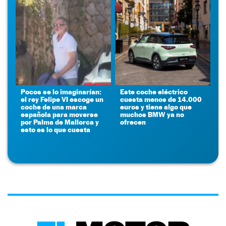
Pocos se lo imaginarían:
Este coche eléctrico
el rey Felipe VI escoge un
cuesta menos de 14.000
coche de una marca
euros y tiene algo que
española para moverse
muchos BMW ya no
por Palma de Mallorca y
ofrecen
esto es lo que cuesta