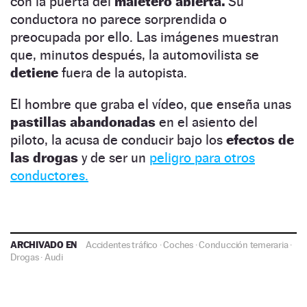
con la puerta del
maletero abierta.
Su
conductora no parece sorprendida o
preocupada por ello. Las imágenes muestran
que, minutos después, la automovilista se
detiene
fuera de la autopista.
El hombre que graba el vídeo, que enseña unas
pastillas abandonadas
en el asiento del
piloto, la acusa de conducir bajo los
efectos de
las drogas
y de ser un
peligro para otros
conductores.
ARCHIVADO EN
Accidentes tráfico
·
Coches
·
Conducción temeraria
·
Drogas
·
Audi