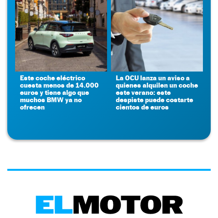
Este coche eléctrico
La OCU lanza un aviso a
cuesta menos de 14.000
quienes alquilen un coche
euros y tiene algo que
este verano: este
muchos BMW ya no
despiste puede costarte
ofrecen
cientos de euros