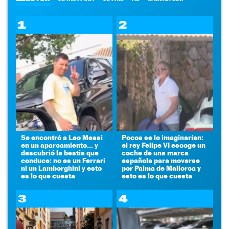
1
2
Se encontró a Leo Messi
Pocos se lo imaginarían:
en un aparcamiento... y
el rey Felipe VI escoge un
descubrió la bestia que
coche de una marca
conduce: no es un Ferrari
española para moverse
ni un Lamborghini y esto
por Palma de Mallorca y
es lo que cuesta
esto es lo que cuesta
3
4