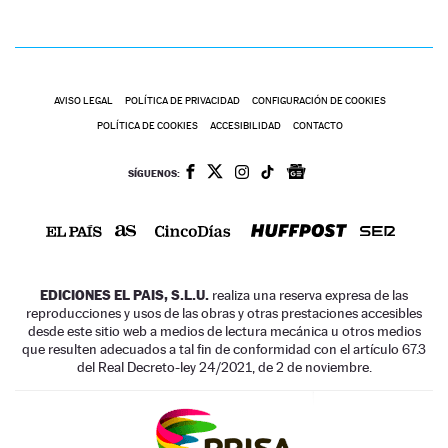
AVISO LEGAL
POLÍTICA DE PRIVACIDAD
CONFIGURACIÓN DE COOKIES
POLÍTICA DE COOKIES
ACCESIBILIDAD
CONTACTO
SÍGUENOS:
EDICIONES EL PAIS, S.L.U.
realiza una reserva expresa de las
reproducciones y usos de las obras y otras prestaciones accesibles
desde este sitio web a medios de lectura mecánica u otros medios
que resulten adecuados a tal fin de conformidad con el artículo 67.3
del Real Decreto-ley 24/2021, de 2 de noviembre.