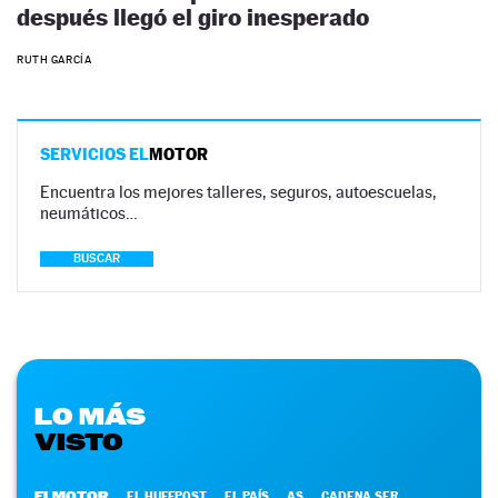
después llegó el giro inesperado
RUTH GARCÍA
SERVICIOS EL
MOTOR
Encuentra los mejores talleres, seguros, autoescuelas,
neumáticos…
BUSCAR
LO MÁS
VISTO
ELMOTOR
EL HUFFPOST
EL PAÍS
AS
CADENA SER