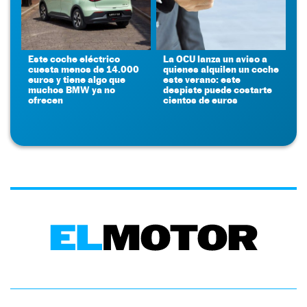
Este coche eléctrico
La OCU lanza un aviso a
cuesta menos de 14.000
quienes alquilen un coche
euros y tiene algo que
este verano: este
muchos BMW ya no
despiste puede costarte
ofrecen
cientos de euros