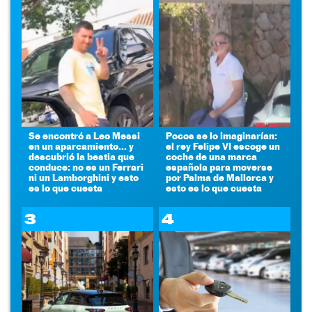
Se encontró a Leo Messi
Pocos se lo imaginarían:
en un aparcamiento... y
el rey Felipe VI escoge un
descubrió la bestia que
coche de una marca
conduce: no es un Ferrari
española para moverse
ni un Lamborghini y esto
por Palma de Mallorca y
es lo que cuesta
esto es lo que cuesta
3
4