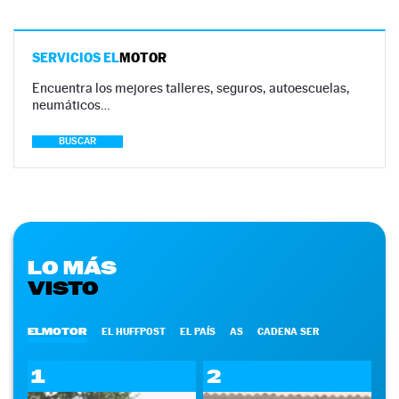
SERVICIOS EL
MOTOR
Encuentra los mejores talleres, seguros, autoescuelas,
neumáticos…
BUSCAR
LO MÁS
VISTO
ELMOTOR
EL HUFFPOST
EL PAÍS
AS
CADENA SER
1
2