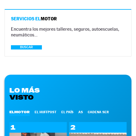
SERVICIOS EL
MOTOR
Encuentra los mejores talleres, seguros, autoescuelas,
neumáticos…
BUSCAR
LO MÁS
VISTO
ELMOTOR
EL HUFFPOST
EL PAÍS
AS
CADENA SER
1
2