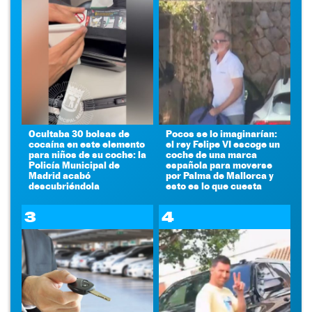
Ocultaba 30 bolsas de
Pocos se lo imaginarían:
cocaína en este elemento
el rey Felipe VI escoge un
para niños de su coche: la
coche de una marca
Policía Municipal de
española para moverse
Madrid acabó
por Palma de Mallorca y
descubriéndola
esto es lo que cuesta
3
4