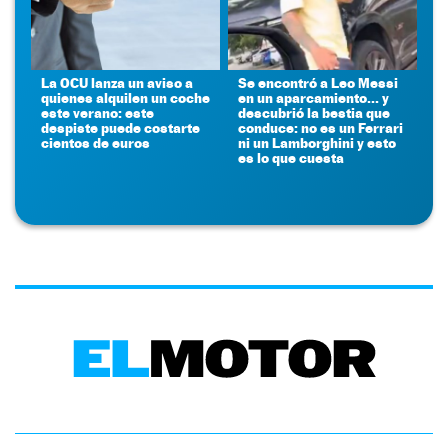
La OCU lanza un aviso a
Se encontró a Leo Messi
quienes alquilen un coche
en un aparcamiento... y
este verano: este
descubrió la bestia que
despiste puede costarte
conduce: no es un Ferrari
cientos de euros
ni un Lamborghini y esto
es lo que cuesta