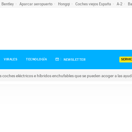
Bentley
Aparcar aeropuerto
Hongqi
Coches viejos España
A-2
Ba
SERVIC
VIRALES
TECNOLOGÍA
NEWSLETTER
s coches eléctricos e híbridos enchufables que se pueden acoger a las ayu
hes eléctricos e híbridos enchufables que se pueden acoger a la