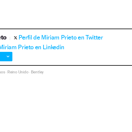
eto
Perfil de Miriam Prieto en Twitter
 Miriam Prieto en Linkedin
sos
Reino Unido
Bentley
·
·