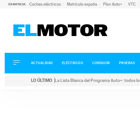
Coches eléctricos
Matrícula españa
Plan Auto+
VTC
ES NOTICIA:
ACTUALIDAD
ELÉCTRICOS
CONDUCIR
ACTUALIDAD
ELÉCTRICOS
CONDUCIR
PRUEBAS
PRUEBAS
Saltar
VIRALES
LO ÚLTIMO
La Lista Blanca del Programa Auto+: todos lo
al
PODCAST
LO ÚLTIMO
La Lista Blanca del Programa Auto+: todos los coc
contenido
MOTOS
TECNOLOGÍA
SUPERCOCHES
MOTORTV
PREMIOS
SERVICIOS