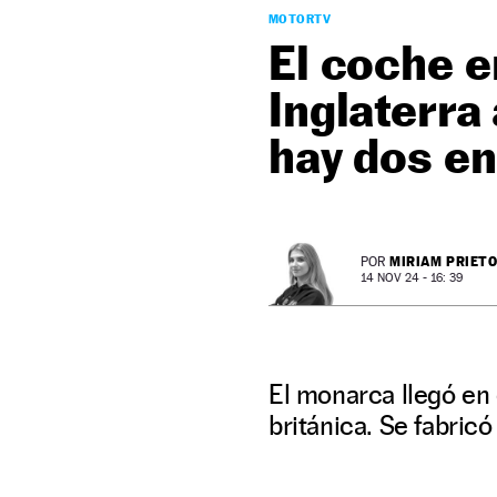
MOTORTV
El coche en
Inglaterra 
hay dos e
MIRIAM PRIET
POR
14 NOV 24 - 16: 39
El monarca llegó en e
británica. Se fabricó