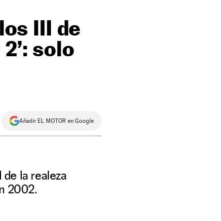
os III de
 2’: solo
Añadir EL MOTOR en Google
 de la realeza
en 2002.