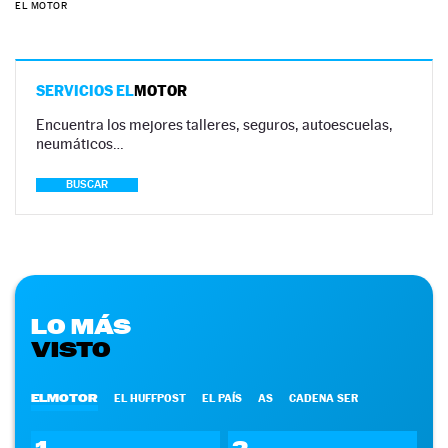
EL MOTOR
SERVICIOS EL
MOTOR
Encuentra los mejores talleres, seguros, autoescuelas,
neumáticos…
BUSCAR
LO MÁS
VISTO
ELMOTOR
EL HUFFPOST
EL PAÍS
AS
CADENA SER