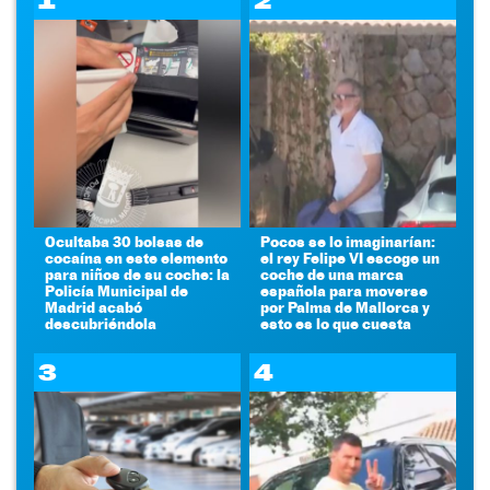
1
2
Ocultaba 30 bolsas de
Pocos se lo imaginarían:
cocaína en este elemento
el rey Felipe VI escoge un
para niños de su coche: la
coche de una marca
Policía Municipal de
española para moverse
Madrid acabó
por Palma de Mallorca y
descubriéndola
esto es lo que cuesta
3
4