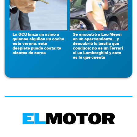
La OCU lanza un aviso a
Se encontró a Leo Messi
quienes alquilen un coche
en un aparcamiento... y
este verano: este
descubrió la bestia que
despiste puede costarte
conduce: no es un Ferrari
cientos de euros
ni un Lamborghini y esto
es lo que cuesta