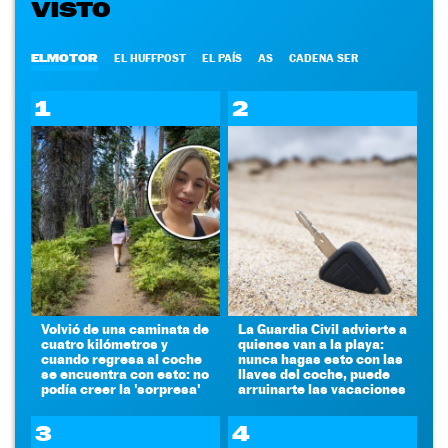
VISTO
ELMOTOR
EL HUFFPOST
EL PAÍS
AS
CADENA SER
1
2
Volvió de una caminata de
La Guardia Civil advierte a
cuatro kilómetros y
quienes van a la playa:
cuando regresa al coche
nunca hagas esto con las
se encuentra con esto: no
llaves del coche, puede
podía creer la 'sorpresa'
arruinarte las vacaciones
3
4