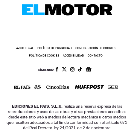
AVISO LEGAL
POLÍTICA DE PRIVACIDAD
CONFIGURACIÓN DE COOKIES
POLÍTICA DE COOKIES
ACCESIBILIDAD
CONTACTO
SÍGUENOS:
EDICIONES EL PAIS, S.L.U.
realiza una reserva expresa de las
reproducciones y usos de las obras y otras prestaciones accesibles
desde este sitio web a medios de lectura mecánica u otros medios
que resulten adecuados a tal fin de conformidad con el artículo 67.3
del Real Decreto-ley 24/2021, de 2 de noviembre.