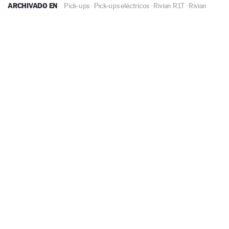
ARCHIVADO EN
Pick-ups
·
Pick-ups eléctricos
·
Rivian R1T
·
Rivian