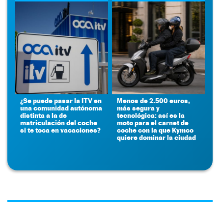
¿Se puede pasar la ITV en
Menos de 2.500 euros,
una comunidad autónoma
más segura y
distinta a la de
tecnológica: así es la
matriculación del coche
moto para el carnet de
si te toca en vacaciones?
coche con la que Kymco
quiere dominar la ciudad