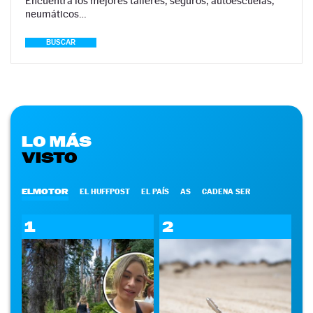
Encuentra los mejores talleres, seguros, autoescuelas,
neumáticos…
BUSCAR
LO MÁS
VISTO
ELMOTOR
EL HUFFPOST
EL PAÍS
AS
CADENA SER
1
2