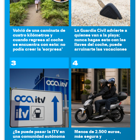
Volvió de una caminata de
La Guardia Civil advierte a
cuatro kilómetros y
quienes van a la playa:
cuando regresa al coche
nunca hagas esto con las
se encuentra con esto: no
llaves del coche, puede
podía creer la 'sorpresa'
arruinarte las vacaciones
3
4
¿Se puede pasar la ITV en
Menos de 2.500 euros,
una comunidad autónoma
más segura y