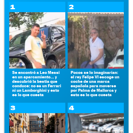
1
2
Se encontró a Leo Messi
Pocos se lo imaginarían:
en un aparcamiento... y
el rey Felipe VI escoge un
descubrió la bestia que
coche de una marca
conduce: no es un Ferrari
española para moverse
ni un Lamborghini y esto
por Palma de Mallorca y
es lo que cuesta
esto es lo que cuesta
3
4