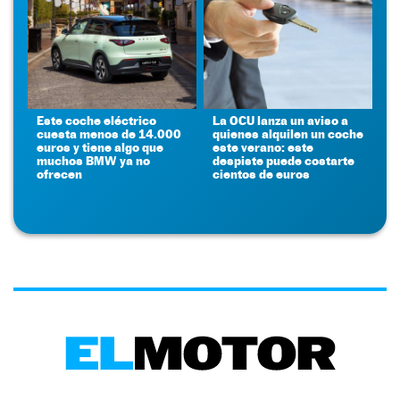
Este coche eléctrico
La OCU lanza un aviso a
cuesta menos de 14.000
quienes alquilen un coche
euros y tiene algo que
este verano: este
muchos BMW ya no
despiste puede costarte
ofrecen
cientos de euros