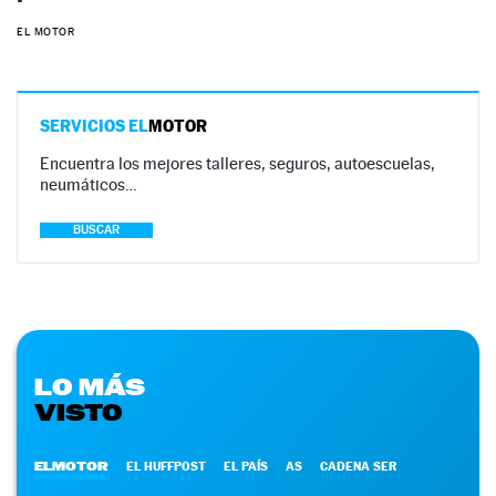
EL MOTOR
SERVICIOS EL
MOTOR
Encuentra los mejores talleres, seguros, autoescuelas,
neumáticos…
BUSCAR
LO MÁS
VISTO
ELMOTOR
EL HUFFPOST
EL PAÍS
AS
CADENA SER