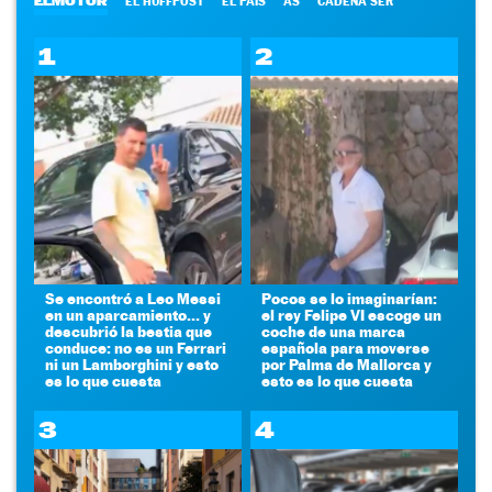
ELMOTOR
EL HUFFPOST
EL PAÍS
AS
CADENA SER
1
2
Se encontró a Leo Messi
Pocos se lo imaginarían:
en un aparcamiento... y
el rey Felipe VI escoge un
descubrió la bestia que
coche de una marca
conduce: no es un Ferrari
española para moverse
ni un Lamborghini y esto
por Palma de Mallorca y
es lo que cuesta
esto es lo que cuesta
3
4