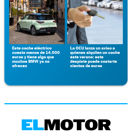
Este coche eléctrico
La OCU lanza un aviso a
cuesta menos de 14.000
quienes alquilen un coche
euros y tiene algo que
este verano: este
muchos BMW ya no
despiste puede costarte
ofrecen
cientos de euros