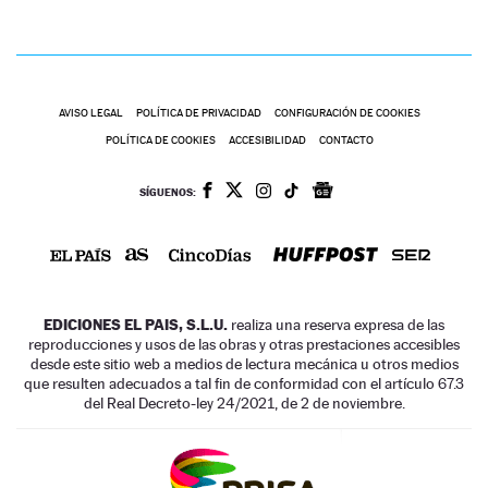
AVISO LEGAL
POLÍTICA DE PRIVACIDAD
CONFIGURACIÓN DE COOKIES
POLÍTICA DE COOKIES
ACCESIBILIDAD
CONTACTO
SÍGUENOS:
EDICIONES EL PAIS, S.L.U.
realiza una reserva expresa de las
reproducciones y usos de las obras y otras prestaciones accesibles
desde este sitio web a medios de lectura mecánica u otros medios
que resulten adecuados a tal fin de conformidad con el artículo 67.3
del Real Decreto-ley 24/2021, de 2 de noviembre.