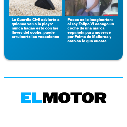
La Guardia Civil advierte a
Pocos se lo imaginarían:
quienes van a la playa:
el rey Felipe VI escoge un
nunca hagas esto con las
coche de una marca
llaves del coche, puede
española para moverse
arruinarte las vacaciones
por Palma de Mallorca y
esto es lo que cuesta