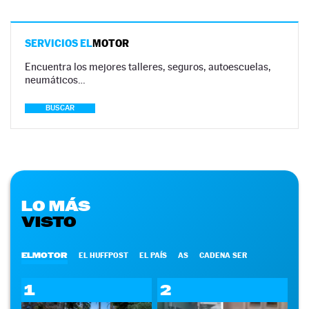
SERVICIOS EL
MOTOR
Encuentra los mejores talleres, seguros, autoescuelas,
neumáticos…
BUSCAR
LO MÁS
VISTO
ELMOTOR
EL HUFFPOST
EL PAÍS
AS
CADENA SER
1
2