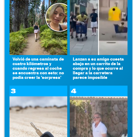
Volvió de una caminata de
Lanzan a su amigo cuesta
cuatro kilómetros y
abajo en un carrito de la
cuando regresa al coche
compra y lo que ocurre al
se encuentra con esto: no
llegar a la carretera
podía creer la 'sorpresa'
parece imposible
3
4