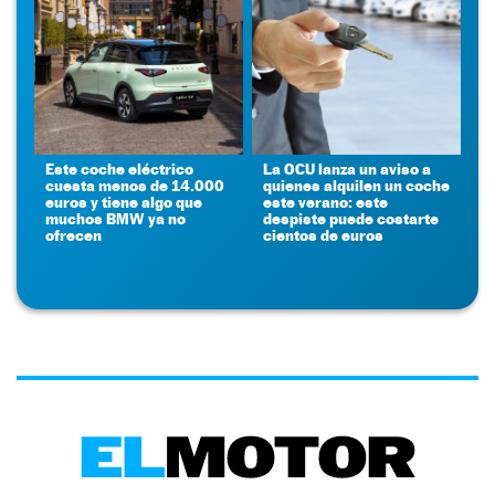
Este coche eléctrico
La OCU lanza un aviso a
cuesta menos de 14.000
quienes alquilen un coche
euros y tiene algo que
este verano: este
muchos BMW ya no
despiste puede costarte
ofrecen
cientos de euros