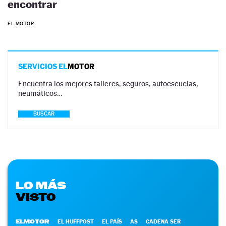
encontrar
EL MOTOR
SERVICIOS EL
MOTOR
Encuentra los mejores talleres, seguros, autoescuelas,
neumáticos…
BUSCAR
LO MÁS
VISTO
ELMOTOR
EL HUFFPOST
EL PAÍS
AS
CADENA SER