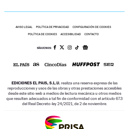
AVISO LEGAL
POLÍTICA DE PRIVACIDAD
CONFIGURACIÓN DE COOKIES
POLÍTICA DE COOKIES
ACCESIBILIDAD
CONTACTO
SÍGUENOS:
EDICIONES EL PAIS, S.L.U.
realiza una reserva expresa de las
reproducciones y usos de las obras y otras prestaciones accesibles
desde este sitio web a medios de lectura mecánica u otros medios
que resulten adecuados a tal fin de conformidad con el artículo 67.3
del Real Decreto-ley 24/2021, de 2 de noviembre.