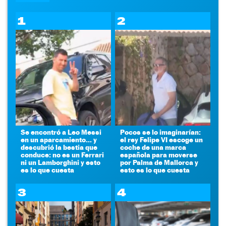
1
2
Se encontró a Leo Messi
Pocos se lo imaginarían:
en un aparcamiento... y
el rey Felipe VI escoge un
descubrió la bestia que
coche de una marca
conduce: no es un Ferrari
española para moverse
ni un Lamborghini y esto
por Palma de Mallorca y
es lo que cuesta
esto es lo que cuesta
3
4