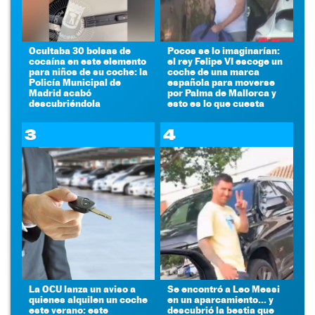
Ocultaba 30 bolsas de
Pocos se lo imaginarían:
cocaína en este elemento
el rey Felipe VI escoge un
para niños de su coche: la
coche de una marca
Policía Municipal de
española para moverse
Madrid acabó
por Palma de Mallorca y
descubriéndola
esto es lo que cuesta
3
4
La OCU lanza un aviso a
Se encontró a Leo Messi
quienes alquilen un coche
en un aparcamiento... y
este verano: este
descubrió la bestia que