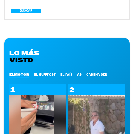
BUSCAR
LO MÁS
VISTO
ELMOTOR
EL HUFFPOST
EL PAÍS
AS
CADENA SER
1
2