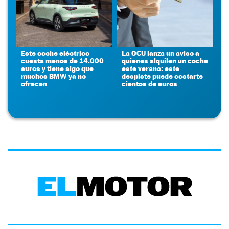
Este coche eléctrico
La OCU lanza un aviso a
cuesta menos de 14.000
quienes alquilen un coche
euros y tiene algo que
este verano: este
muchos BMW ya no
despiste puede costarte
ofrecen
cientos de euros