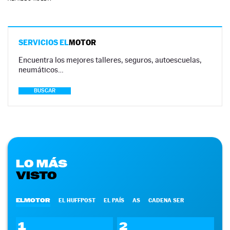
SERVICIOS EL
MOTOR
Encuentra los mejores talleres, seguros, autoescuelas,
neumáticos…
BUSCAR
LO MÁS
VISTO
ELMOTOR
EL HUFFPOST
EL PAÍS
AS
CADENA SER
1
2