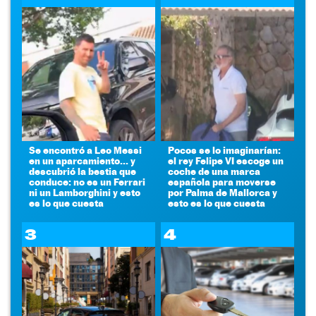
Se encontró a Leo Messi
Pocos se lo imaginarían:
en un aparcamiento... y
el rey Felipe VI escoge un
descubrió la bestia que
coche de una marca
conduce: no es un Ferrari
española para moverse
ni un Lamborghini y esto
por Palma de Mallorca y
es lo que cuesta
esto es lo que cuesta
3
4