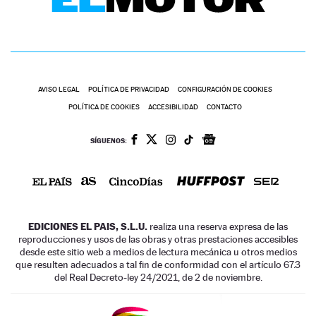
AVISO LEGAL
POLÍTICA DE PRIVACIDAD
CONFIGURACIÓN DE COOKIES
POLÍTICA DE COOKIES
ACCESIBILIDAD
CONTACTO
SÍGUENOS:
EDICIONES EL PAIS, S.L.U.
realiza una reserva expresa de las
reproducciones y usos de las obras y otras prestaciones accesibles
desde este sitio web a medios de lectura mecánica u otros medios
que resulten adecuados a tal fin de conformidad con el artículo 67.3
del Real Decreto-ley 24/2021, de 2 de noviembre.