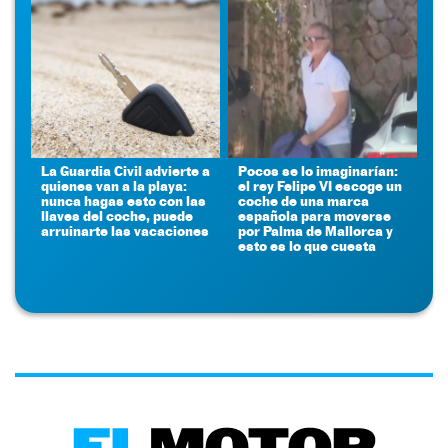
La Guardia Civil advierte a
Pocos se lo imaginarían:
quienes van a la playa:
el rey Felipe VI escoge un
nunca hagas esto con las
coche de una marca
llaves del coche, puede
española para moverse
arruinarte las vacaciones
por Palma de Mallorca y
esto es lo que cuesta