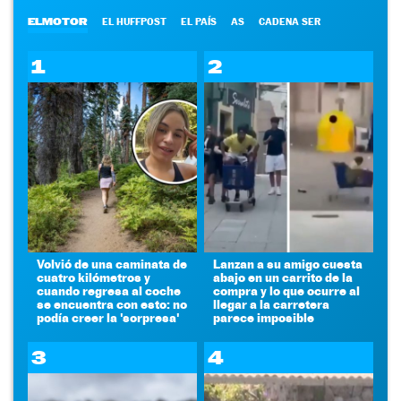
ELMOTOR
EL HUFFPOST
EL PAÍS
AS
CADENA SER
1
2
Volvió de una caminata de
Lanzan a su amigo cuesta
cuatro kilómetros y
abajo en un carrito de la
cuando regresa al coche
compra y lo que ocurre al
se encuentra con esto: no
llegar a la carretera
podía creer la 'sorpresa'
parece imposible
3
4