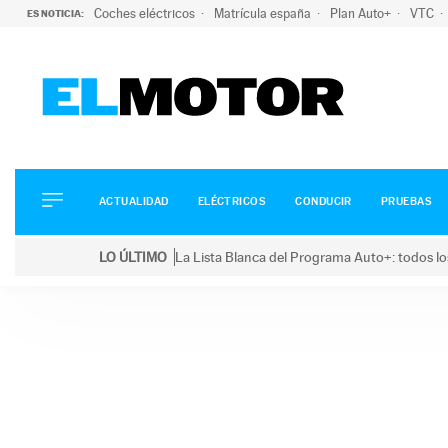
Coches eléctricos
Matrícula españa
Plan Auto+
VTC
ES NOTICIA:
ACTUALIDAD
ELÉCTRICOS
CONDUCIR
ACTUALIDAD
ELÉCTRICOS
CONDUCIR
PRUEBAS
PRUEBAS
Saltar
VIRALES
LO ÚLTIMO
La Lista Blanca del Programa Auto+: todos lo
al
PODCAST
LO ÚLTIMO
La Lista Blanca del Programa Auto+: todos los coc
contenido
MOTOS
TECNOLOGÍA
SUPERCOCHES
MOTORTV
PREMIOS
SERVICIOS