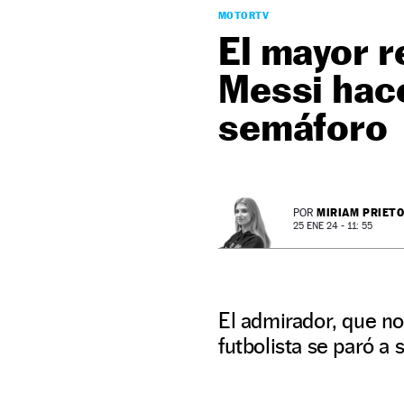
MOTORTV
El mayor r
Messi hace
semáforo
MIRIAM PRIET
POR
25 ENE 24 - 11: 55
El admirador, que no
futbolista se paró a 