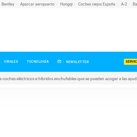
Bentley
Aparcar aeropuerto
Hongqi
Coches viejos España
A-2
Ba
SERVIC
VIRALES
TECNOLOGÍA
NEWSLETTER
s coches eléctricos e híbridos enchufables que se pueden acoger a las ayu
hes eléctricos e híbridos enchufables que se pueden acoger a la