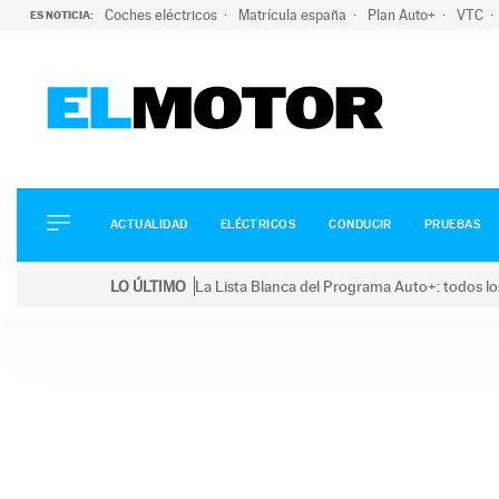
Coches eléctricos
Matrícula españa
Plan Auto+
VTC
ES NOTICIA:
ACTUALIDAD
ELÉCTRICOS
CONDUCIR
ACTUALIDAD
ELÉCTRICOS
CONDUCIR
PRUEBAS
PRUEBAS
Saltar
VIRALES
LO ÚLTIMO
La Lista Blanca del Programa Auto+: todos lo
al
PODCAST
LO ÚLTIMO
La Lista Blanca del Programa Auto+: todos los coc
contenido
MOTOS
TECNOLOGÍA
SUPERCOCHES
MOTORTV
PREMIOS
SERVICIOS