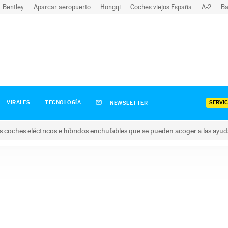
Bentley
Aparcar aeropuerto
Hongqi
Coches viejos España
A-2
Ba
SERVIC
VIRALES
TECNOLOGÍA
NEWSLETTER
s coches eléctricos e híbridos enchufables que se pueden acoger a las ayu
hes eléctricos e híbridos enchufables que se pueden acoger a la