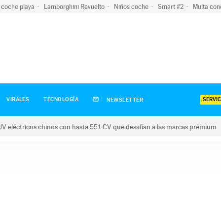
 coche playa
Lamborghini Revuelto
Niños coche
Smart #2
Multa con
SERVIC
VIRALES
TECNOLOGÍA
NEWSLETTER
V eléctricos chinos con hasta 551 CV que desafían a las marcas prémium
tricos chinos con hasta 551 CV que desafían a las marcas prém