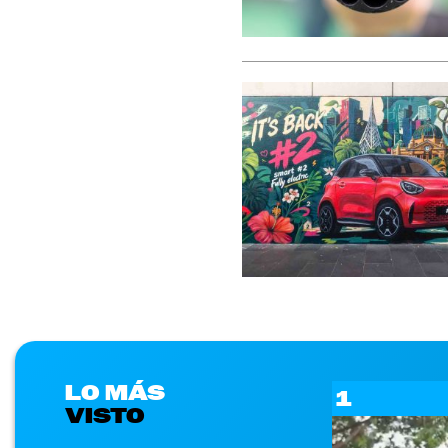
LO MÁS
1
VISTO