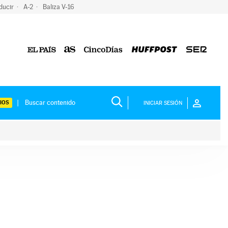
ducir
A-2
Baliza V-16
IOS
INICIAR SESIÓN
ium