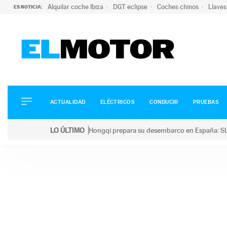
Alquilar coche Ibiza
DGT eclipse
Coches chinos
Llaves
ES NOTICIA:
ACTUALIDAD
ELÉCTRICOS
CONDUCIR
ACTUALIDAD
ELÉCTRICOS
CONDUCIR
PRUEBAS
PRUEBAS
Saltar
VIRALES
LO ÚLTIMO
Hongqi prepara su desembarco en España: SU
al
PODCAST
LO ÚLTIMO
Hongqi prepara su desembarco en España: SUV eléc
contenido
MOTOS
TECNOLOGÍA
SUPERCOCHES
MOTORTV
PREMIOS
SERVICIOS