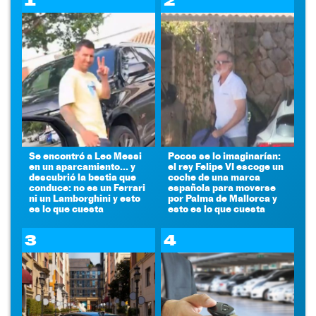
1
2
Se encontró a Leo Messi
Pocos se lo imaginarían:
en un aparcamiento... y
el rey Felipe VI escoge un
descubrió la bestia que
coche de una marca
conduce: no es un Ferrari
española para moverse
ni un Lamborghini y esto
por Palma de Mallorca y
es lo que cuesta
esto es lo que cuesta
3
4