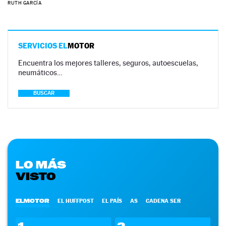
RUTH GARCÍA
SERVICIOS EL
MOTOR
Encuentra los mejores talleres, seguros, autoescuelas,
neumáticos…
BUSCAR
LO MÁS
VISTO
ELMOTOR
EL HUFFPOST
EL PAÍS
AS
CADENA SER