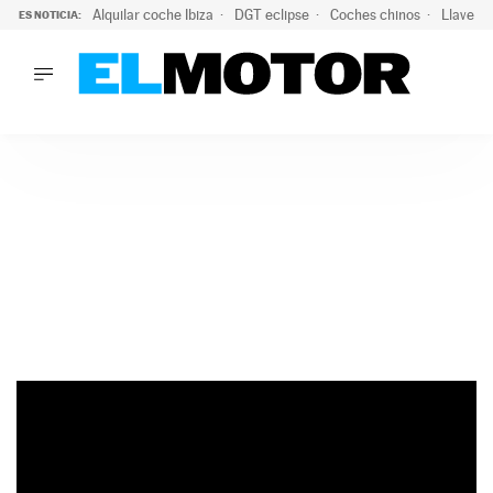
Alquilar coche Ibiza
DGT eclipse
Coches chinos
Llaves 
ES NOTICIA:
LO ÚLTIMO
El probable colapso tras el eclipse: la DGT prevé un millón 
LO ÚLTIMO
El probable colapso tras el eclipse: la DGT prevé un millón 
ACTUALIDAD
ELÉCTRICOS
CONDUCIR
PRUEBAS
Saltar
VIRALES
al
PODCAST
contenido
MOTOS
TECNOLOGÍA
SUPERCOCHES
MOTORTV
PREMIOS
SERVICIOS