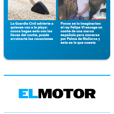
La Guardia Civil advierte a
Pocos se lo imaginarían:
quienes van a la playa:
el rey Felipe VI escoge un
nunca hagas esto con las
coche de una marca
llaves del coche, puede
española para moverse
arruinarte las vacaciones
por Palma de Mallorca y
esto es lo que cuesta