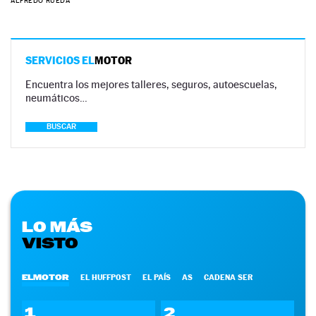
ALFREDO RUEDA
SERVICIOS EL
MOTOR
Encuentra los mejores talleres, seguros, autoescuelas,
neumáticos…
BUSCAR
LO MÁS
VISTO
ELMOTOR
EL HUFFPOST
EL PAÍS
AS
CADENA SER
1
2