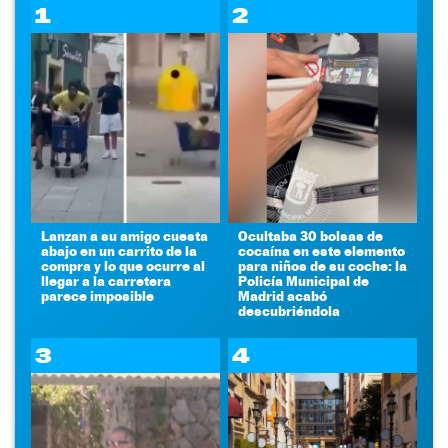
1
2
Lanzan a su amigo cuesta
Ocultaba 30 bolsas de
abajo en un carrito de la
cocaína en este elemento
compra y lo que ocurre al
para niños de su coche: la
llegar a la carretera
Policía Municipal de
parece imposible
Madrid acabó
descubriéndola
3
4