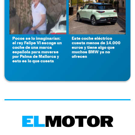
Pocos se lo imaginarían:
Este coche eléctrico
el rey Felipe VI escoge un
cuesta menos de 14.000
coche de una marca
euros y tiene algo que
española para moverse
muchos BMW ya no
por Palma de Mallorca y
ofrecen
esto es lo que cuesta