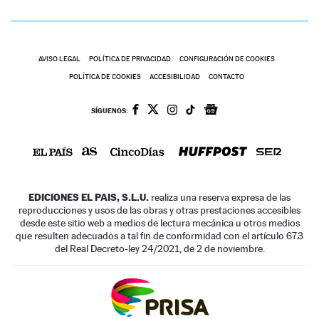
AVISO LEGAL
POLÍTICA DE PRIVACIDAD
CONFIGURACIÓN DE COOKIES
POLÍTICA DE COOKIES
ACCESIBILIDAD
CONTACTO
SÍGUENOS:
EDICIONES EL PAIS, S.L.U.
realiza una reserva expresa de las
reproducciones y usos de las obras y otras prestaciones accesibles
desde este sitio web a medios de lectura mecánica u otros medios
que resulten adecuados a tal fin de conformidad con el artículo 67.3
del Real Decreto-ley 24/2021, de 2 de noviembre.