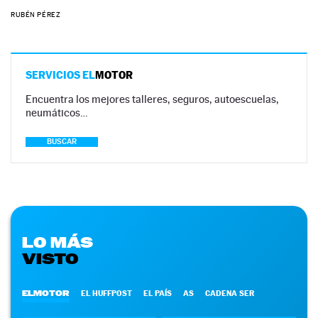
RUBÉN PÉREZ
SERVICIOS EL
MOTOR
Encuentra los mejores talleres, seguros, autoescuelas,
neumáticos…
BUSCAR
LO MÁS
VISTO
ELMOTOR
EL HUFFPOST
EL PAÍS
AS
CADENA SER