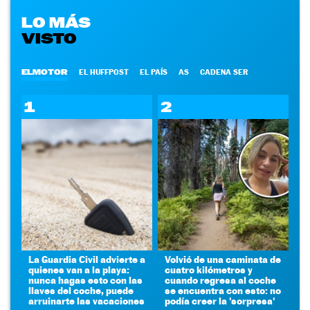
LO MÁS
VISTO
ELMOTOR
EL HUFFPOST
EL PAÍS
AS
CADENA SER
1
2
La Guardia Civil advierte a
Volvió de una caminata de
quienes van a la playa:
cuatro kilómetros y
nunca hagas esto con las
cuando regresa al coche
llaves del coche, puede
se encuentra con esto: no
arruinarte las vacaciones
podía creer la 'sorpresa'