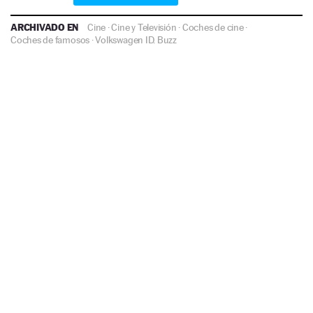
ARCHIVADO EN
Cine
·
Cine y Televisión
·
Coches de cine
·
Coches de famosos
·
Volkswagen ID. Buzz