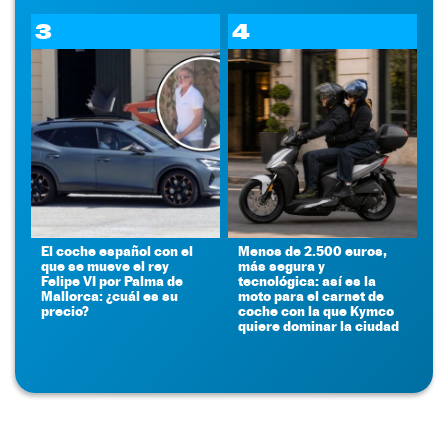
3
4
El coche español con el
Menos de 2.500 euros,
que se mueve el rey
más segura y
Felipe VI por Palma de
tecnológica: así es la
Mallorca: ¿cuál es su
moto para el carnet de
precio?
coche con la que Kymco
quiere dominar la ciudad