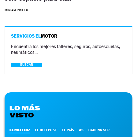
MIRIAM PRIETO
SERVICIOS EL
MOTOR
Encuentra los mejores talleres, seguros, autoescuelas,
neumáticos…
BUSCAR
LO MÁS
VISTO
ELMOTOR
EL HUFFPOST
EL PAÍS
AS
CADENA SER