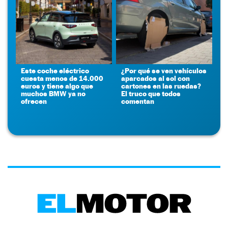
Este coche eléctrico
¿Por qué se ven vehículos
cuesta menos de 14.000
aparcados al sol con
euros y tiene algo que
cartones en las ruedas?
muchos BMW ya no
El truco que todos
ofrecen
comentan