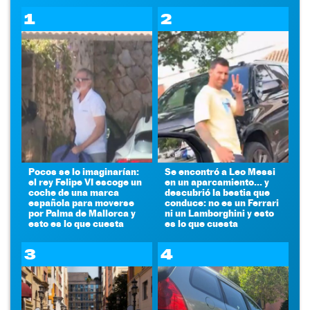
1
2
Pocos se lo imaginarían:
Se encontró a Leo Messi
el rey Felipe VI escoge un
en un aparcamiento... y
coche de una marca
descubrió la bestia que
española para moverse
conduce: no es un Ferrari
por Palma de Mallorca y
ni un Lamborghini y esto
esto es lo que cuesta
es lo que cuesta
3
4