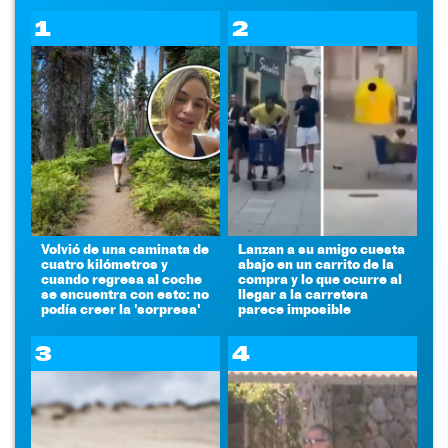
1
2
Volvió de una caminata de
Lanzan a su amigo cuesta
cuatro kilómetros y
abajo en un carrito de la
cuando regresa al coche
compra y lo que ocurre al
se encuentra con esto: no
llegar a la carretera
podía creer la 'sorpresa'
parece imposible
3
4