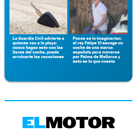
La Guardia Civil advierte a
Pocos se lo imaginarían:
quienes van a la playa:
el rey Felipe VI escoge un
nunca hagas esto con las
coche de una marca
llaves del coche, puede
española para moverse
arruinarte las vacaciones
por Palma de Mallorca y
esto es lo que cuesta