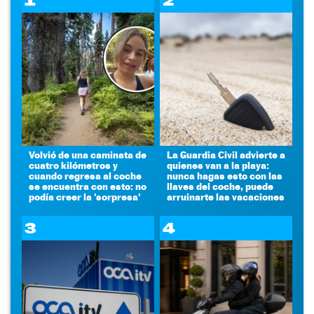
1
2
Volvió de una caminata de
La Guardia Civil advierte a
cuatro kilómetros y
quienes van a la playa:
cuando regresa al coche
nunca hagas esto con las
se encuentra con esto: no
llaves del coche, puede
podía creer la 'sorpresa'
arruinarte las vacaciones
3
4