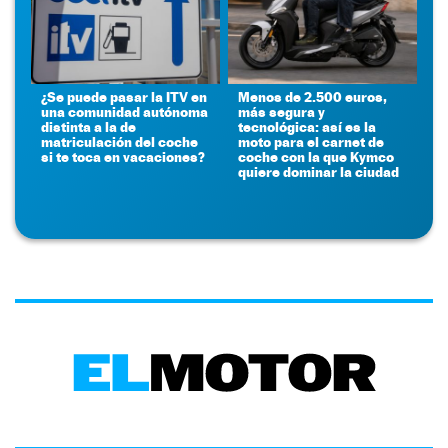
¿Se puede pasar la ITV en
Menos de 2.500 euros,
una comunidad autónoma
más segura y
distinta a la de
tecnológica: así es la
matriculación del coche
moto para el carnet de
si te toca en vacaciones?
coche con la que Kymco
quiere dominar la ciudad