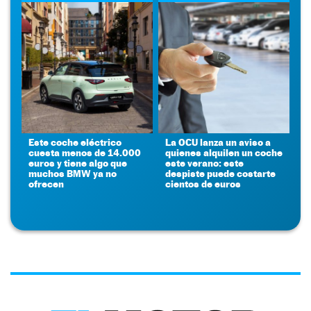
Este coche eléctrico
La OCU lanza un aviso a
cuesta menos de 14.000
quienes alquilen un coche
euros y tiene algo que
este verano: este
muchos BMW ya no
despiste puede costarte
ofrecen
cientos de euros