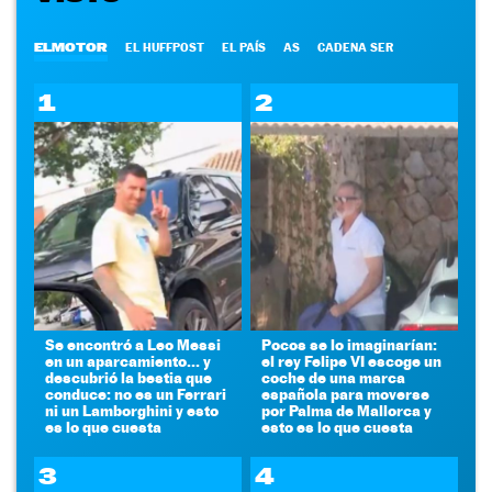
ELMOTOR
EL HUFFPOST
EL PAÍS
AS
CADENA SER
1
2
Se encontró a Leo Messi
Pocos se lo imaginarían:
en un aparcamiento... y
el rey Felipe VI escoge un
descubrió la bestia que
coche de una marca
conduce: no es un Ferrari
española para moverse
ni un Lamborghini y esto
por Palma de Mallorca y
es lo que cuesta
esto es lo que cuesta
3
4