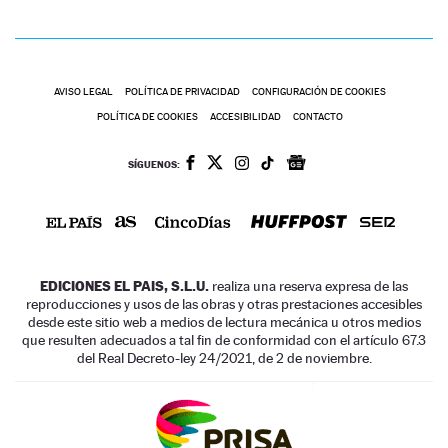
AVISO LEGAL
POLÍTICA DE PRIVACIDAD
CONFIGURACIÓN DE COOKIES
POLÍTICA DE COOKIES
ACCESIBILIDAD
CONTACTO
SÍGUENOS:
EDICIONES EL PAIS, S.L.U.
realiza una reserva expresa de las
reproducciones y usos de las obras y otras prestaciones accesibles
desde este sitio web a medios de lectura mecánica u otros medios
que resulten adecuados a tal fin de conformidad con el artículo 67.3
del Real Decreto-ley 24/2021, de 2 de noviembre.