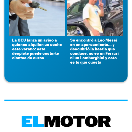
La OCU lanza un aviso a
Se encontró a Leo Messi
quienes alquilen un coche
en un aparcamiento... y
este verano: este
descubrió la bestia que
despiste puede costarte
conduce: no es un Ferrari
cientos de euros
ni un Lamborghini y esto
es lo que cuesta