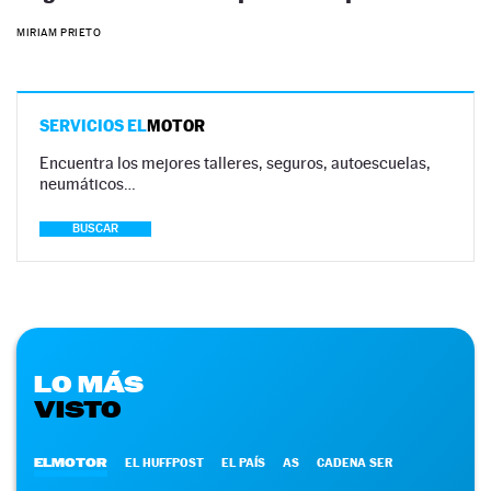
MIRIAM PRIETO
SERVICIOS EL
MOTOR
Encuentra los mejores talleres, seguros, autoescuelas,
neumáticos…
BUSCAR
LO MÁS
VISTO
ELMOTOR
EL HUFFPOST
EL PAÍS
AS
CADENA SER