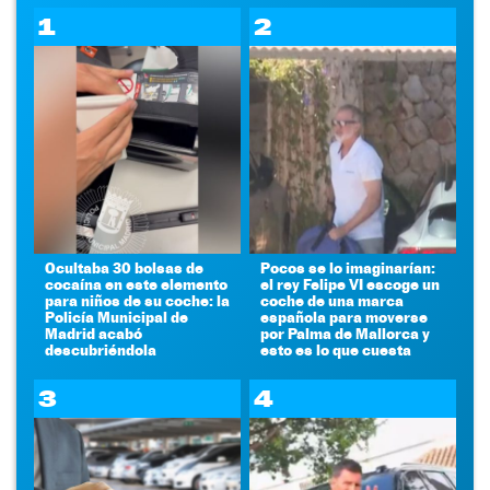
1
2
Ocultaba 30 bolsas de
Pocos se lo imaginarían:
cocaína en este elemento
el rey Felipe VI escoge un
para niños de su coche: la
coche de una marca
Policía Municipal de
española para moverse
Madrid acabó
por Palma de Mallorca y
descubriéndola
esto es lo que cuesta
3
4