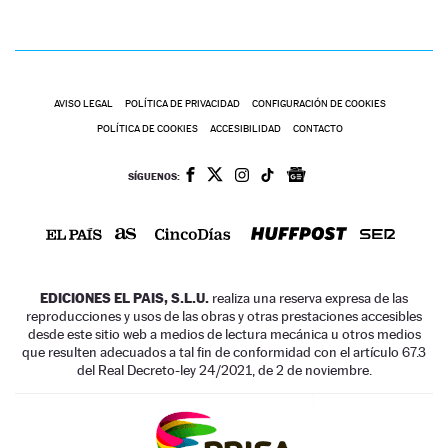
AVISO LEGAL
POLÍTICA DE PRIVACIDAD
CONFIGURACIÓN DE COOKIES
POLÍTICA DE COOKIES
ACCESIBILIDAD
CONTACTO
SÍGUENOS:
EDICIONES EL PAIS, S.L.U.
realiza una reserva expresa de las
reproducciones y usos de las obras y otras prestaciones accesibles
desde este sitio web a medios de lectura mecánica u otros medios
que resulten adecuados a tal fin de conformidad con el artículo 67.3
del Real Decreto-ley 24/2021, de 2 de noviembre.