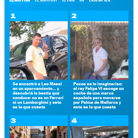
ELMOTOR
EL HUFFPOST
EL PAÍS
AS
CADENA SER
1
2
Se encontró a Leo Messi
Pocos se lo imaginarían:
en un aparcamiento... y
el rey Felipe VI escoge un
descubrió la bestia que
coche de una marca
conduce: no es un Ferrari
española para moverse
ni un Lamborghini y esto
por Palma de Mallorca y
es lo que cuesta
esto es lo que cuesta
3
4