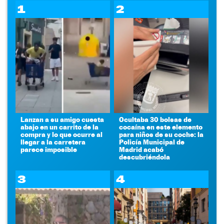
1
2
Lanzan a su amigo cuesta
Ocultaba 30 bolsas de
abajo en un carrito de la
cocaína en este elemento
compra y lo que ocurre al
para niños de su coche: la
llegar a la carretera
Policía Municipal de
parece imposible
Madrid acabó
descubriéndola
3
4