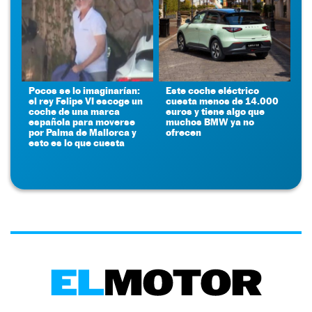
Pocos se lo imaginarían:
Este coche eléctrico
el rey Felipe VI escoge un
cuesta menos de 14.000
coche de una marca
euros y tiene algo que
española para moverse
muchos BMW ya no
por Palma de Mallorca y
ofrecen
esto es lo que cuesta