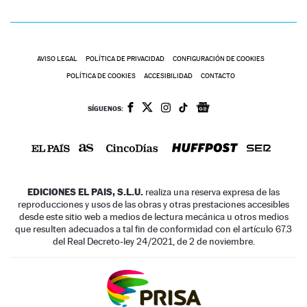
AVISO LEGAL
POLÍTICA DE PRIVACIDAD
CONFIGURACIÓN DE COOKIES
POLÍTICA DE COOKIES
ACCESIBILIDAD
CONTACTO
SÍGUENOS:
EDICIONES EL PAIS, S.L.U.
realiza una reserva expresa de las
reproducciones y usos de las obras y otras prestaciones accesibles
desde este sitio web a medios de lectura mecánica u otros medios
que resulten adecuados a tal fin de conformidad con el artículo 67.3
del Real Decreto-ley 24/2021, de 2 de noviembre.