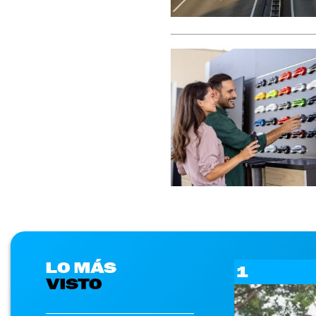
LO MÁS
1
VISTO