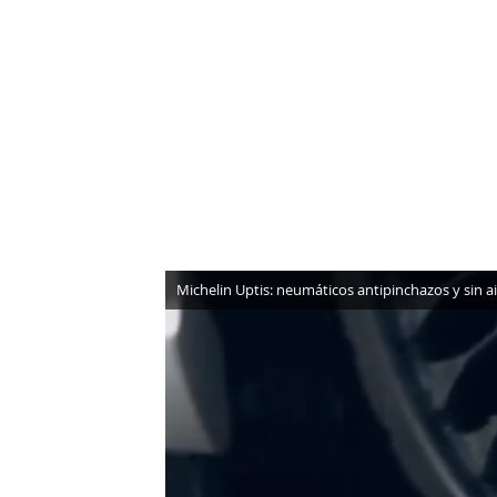
NEWSLETTER
SÍGUENOS
Michelin Uptis: neumáticos antipinchazos y sin a