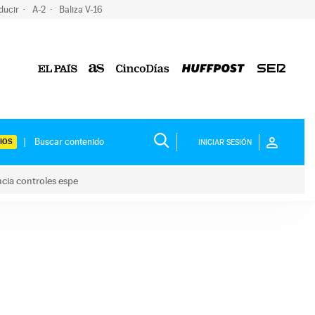
ducir
A-2
Baliza V-16
IOS
INICIAR SESIÓN
ncia controles espe
 y anuncia controles espe