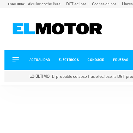
Alquilar coche Ibiza
DGT eclipse
Coches chinos
Llaves
ES NOTICIA:
ACTUALIDAD
ELÉCTRICOS
CONDUCIR
ACTUALIDAD
ELÉCTRICOS
CONDUCIR
PRUEBAS
PRUEBAS
Saltar
VIRALES
LO ÚLTIMO
El probable colapso tras el eclipse: la DGT p
al
PODCAST
LO ÚLTIMO
El probable colapso tras el eclipse: la DGT prevé u
contenido
MOTOS
TECNOLOGÍA
SUPERCOCHES
MOTORTV
PREMIOS
SERVICIOS