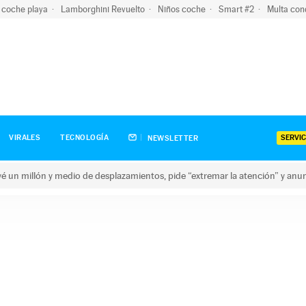
 coche playa
Lamborghini Revuelto
Niños coche
Smart #2
Multa con
SERVIC
VIRALES
TECNOLOGÍA
NEWSLETTER
revé un millón y medio de desplazamientos, pide “extremar la atención” y anu
n millón y medio de desplazamientos, pide “extremar la atención”