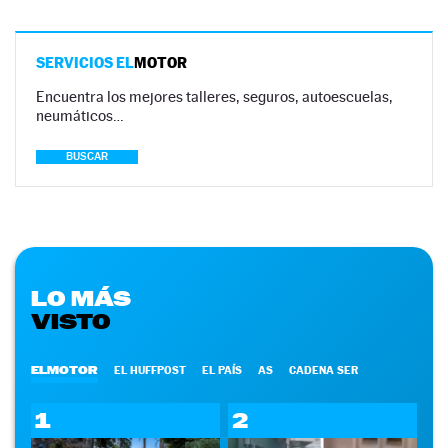
SERVICIOS EL
MOTOR
Encuentra los mejores talleres, seguros, autoescuelas,
neumáticos…
BUSCAR
LO MÁS
VISTO
ELMOTOR
EL HUFFPOST
EL PAÍS
AS
CADENA SER
1
2