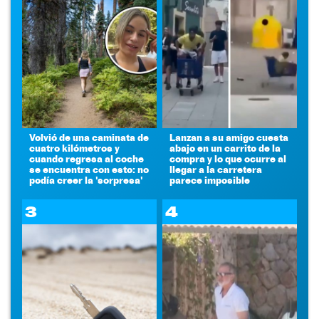
Volvió de una caminata de
Lanzan a su amigo cuesta
cuatro kilómetros y
abajo en un carrito de la
cuando regresa al coche
compra y lo que ocurre al
se encuentra con esto: no
llegar a la carretera
podía creer la 'sorpresa'
parece imposible
3
4