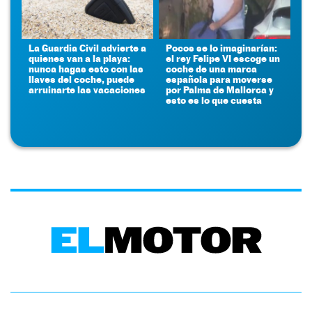
La Guardia Civil advierte a
Pocos se lo imaginarían:
quienes van a la playa:
el rey Felipe VI escoge un
nunca hagas esto con las
coche de una marca
llaves del coche, puede
española para moverse
arruinarte las vacaciones
por Palma de Mallorca y
esto es lo que cuesta