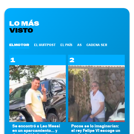
LO MÁS
VISTO
ELMOTOR
EL HUFFPOST
EL PAÍS
AS
CADENA SER
1
2
Se encontró a Leo Messi
Pocos se lo imaginarían:
en un aparcamiento... y
el rey Felipe VI escoge un