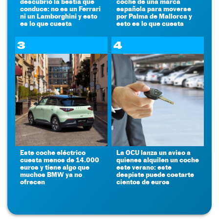
descubrió la bestia que
coche de una marca
conduce: no es un Ferrari
española para moverse
ni un Lamborghini y esto
por Palma de Mallorca y
es lo que cuesta
esto es lo que cuesta
3
4
Este coche eléctrico
La OCU lanza un aviso a
cuesta menos de 14.000
quienes alquilen un coche
euros y tiene algo que
este verano: este
muchos BMW ya no
despiste puede costarte
ofrecen
cientos de euros