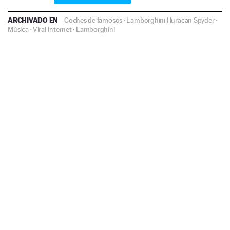
ARCHIVADO EN
Coches de famosos
·
Lamborghini Huracan Spyder
·
Música
·
Viral Internet
·
Lamborghini