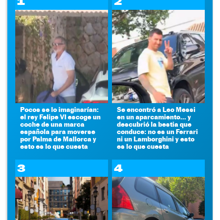
1
2
Pocos se lo imaginarían:
Se encontró a Leo Messi
el rey Felipe VI escoge un
en un aparcamiento... y
coche de una marca
descubrió la bestia que
española para moverse
conduce: no es un Ferrari
por Palma de Mallorca y
ni un Lamborghini y esto
esto es lo que cuesta
es lo que cuesta
3
4