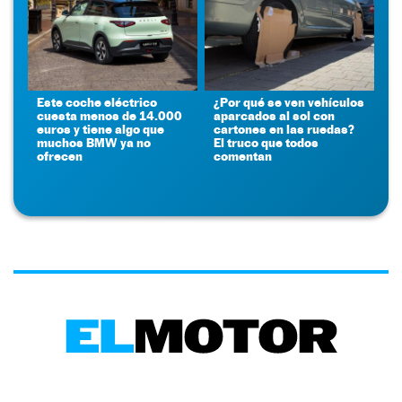
Este coche eléctrico
¿Por qué se ven vehículos
cuesta menos de 14.000
aparcados al sol con
euros y tiene algo que
cartones en las ruedas?
muchos BMW ya no
El truco que todos
ofrecen
comentan