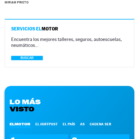
MIRIAM PRIETO
SERVICIOS EL
MOTOR
Encuentra los mejores talleres, seguros, autoescuelas,
neumáticos…
BUSCAR
LO MÁS
VISTO
ELMOTOR
EL HUFFPOST
EL PAÍS
AS
CADENA SER