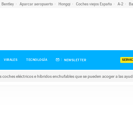
Bentley
Aparcar aeropuerto
Hongqi
Coches viejos España
A-2
Ba
SERVIC
VIRALES
TECNOLOGÍA
NEWSLETTER
s coches eléctricos e híbridos enchufables que se pueden acoger a las ayu
hes eléctricos e híbridos enchufables que se pueden acoger a la