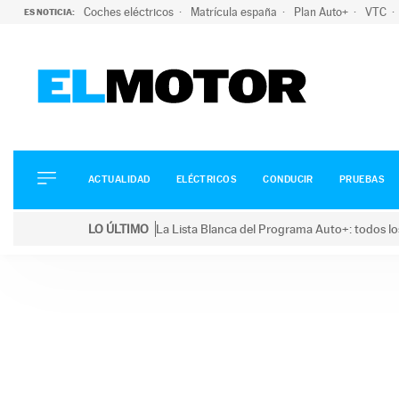
Coches eléctricos
Matrícula españa
Plan Auto+
VTC
ES NOTICIA:
ACTUALIDAD
ELÉCTRICOS
CONDUCIR
ACTUALIDAD
ELÉCTRICOS
CONDUCIR
PRUEBAS
PRUEBAS
Saltar
VIRALES
LO ÚLTIMO
La Lista Blanca del Programa Auto+: todos lo
al
PODCAST
LO ÚLTIMO
La Lista Blanca del Programa Auto+: todos los coc
contenido
MOTOS
TECNOLOGÍA
SUPERCOCHES
MOTORTV
PREMIOS
SERVICIOS