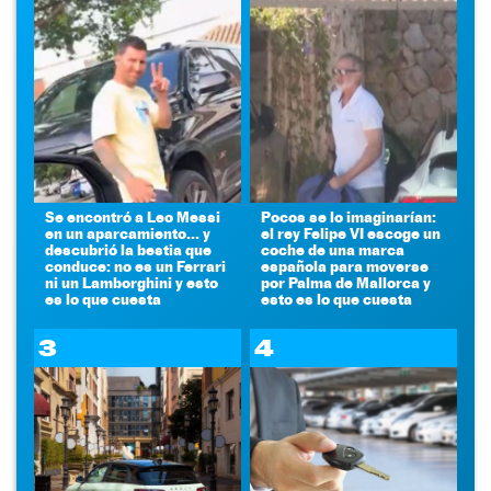
Se encontró a Leo Messi
Pocos se lo imaginarían:
en un aparcamiento... y
el rey Felipe VI escoge un
descubrió la bestia que
coche de una marca
conduce: no es un Ferrari
española para moverse
ni un Lamborghini y esto
por Palma de Mallorca y
es lo que cuesta
esto es lo que cuesta
3
4