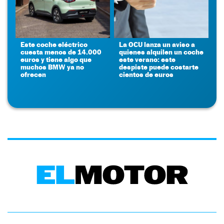
Este coche eléctrico
La OCU lanza un aviso a
cuesta menos de 14.000
quienes alquilen un coche
euros y tiene algo que
este verano: este
muchos BMW ya no
despiste puede costarte
ofrecen
cientos de euros