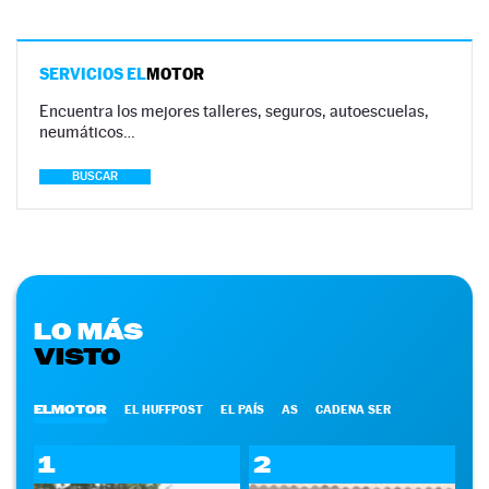
SERVICIOS EL
MOTOR
Encuentra los mejores talleres, seguros, autoescuelas,
neumáticos…
BUSCAR
LO MÁS
VISTO
ELMOTOR
EL HUFFPOST
EL PAÍS
AS
CADENA SER
1
2