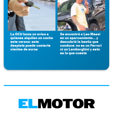
La OCU lanza un aviso a
Se encontró a Leo Messi
quienes alquilen un coche
en un aparcamiento... y
este verano: este
descubrió la bestia que
despiste puede costarte
conduce: no es un Ferrari
cientos de euros
ni un Lamborghini y esto
es lo que cuesta