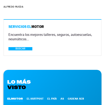
ALFREDO RUEDA
SERVICIOS EL
MOTOR
Encuentra los mejores talleres, seguros, autoescuelas,
neumáticos…
BUSCAR
LO MÁS
VISTO
ELMOTOR
EL HUFFPOST
EL PAÍS
AS
CADENA SER