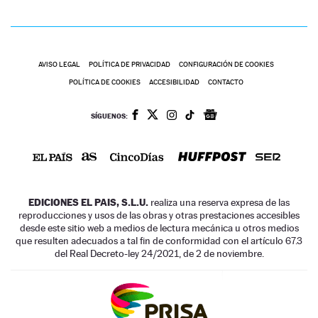
AVISO LEGAL
POLÍTICA DE PRIVACIDAD
CONFIGURACIÓN DE COOKIES
POLÍTICA DE COOKIES
ACCESIBILIDAD
CONTACTO
SÍGUENOS:
EDICIONES EL PAIS, S.L.U.
realiza una reserva expresa de las
reproducciones y usos de las obras y otras prestaciones accesibles
desde este sitio web a medios de lectura mecánica u otros medios
que resulten adecuados a tal fin de conformidad con el artículo 67.3
del Real Decreto-ley 24/2021, de 2 de noviembre.