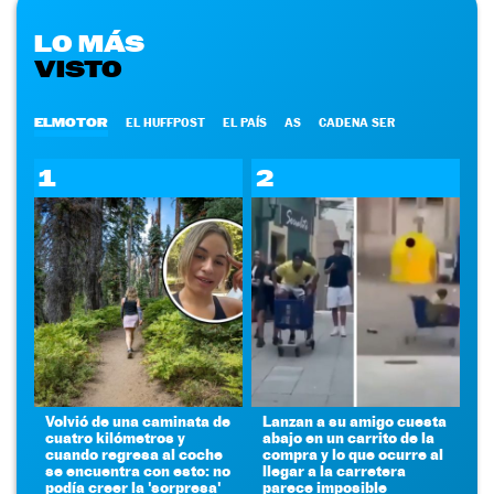
LO MÁS
VISTO
ELMOTOR
EL HUFFPOST
EL PAÍS
AS
CADENA SER
1
2
Volvió de una caminata de
Lanzan a su amigo cuesta
cuatro kilómetros y
abajo en un carrito de la
cuando regresa al coche
compra y lo que ocurre al
se encuentra con esto: no
llegar a la carretera
podía creer la 'sorpresa'
parece imposible