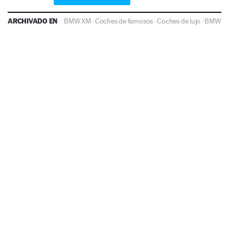
ARCHIVADO EN
BMW XM
·
Coches de famosos
·
Coches de lujo
·
BMW