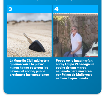
3
4
La Guardia Civil advierte a
Pocos se lo imaginarían:
quienes van a la playa:
el rey Felipe VI escoge un
nunca hagas esto con las
coche de una marca
llaves del coche, puede
española para moverse
arruinarte las vacaciones
por Palma de Mallorca y
esto es lo que cuesta