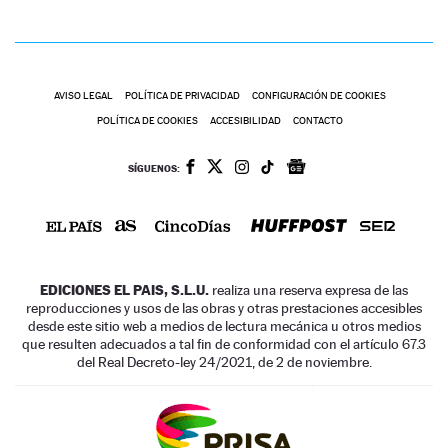
AVISO LEGAL
POLÍTICA DE PRIVACIDAD
CONFIGURACIÓN DE COOKIES
POLÍTICA DE COOKIES
ACCESIBILIDAD
CONTACTO
SÍGUENOS:
EDICIONES EL PAIS, S.L.U.
realiza una reserva expresa de las
reproducciones y usos de las obras y otras prestaciones accesibles
desde este sitio web a medios de lectura mecánica u otros medios
que resulten adecuados a tal fin de conformidad con el artículo 67.3
del Real Decreto-ley 24/2021, de 2 de noviembre.