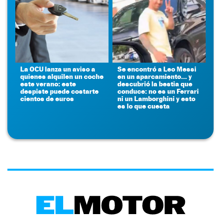
La OCU lanza un aviso a
Se encontró a Leo Messi
quienes alquilen un coche
en un aparcamiento... y
este verano: este
descubrió la bestia que
despiste puede costarte
conduce: no es un Ferrari
cientos de euros
ni un Lamborghini y esto
es lo que cuesta