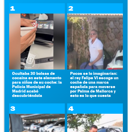
1
2
Ocultaba 30 bolsas de
Pocos se lo imaginarían:
cocaína en este elemento
el rey Felipe VI escoge un
para niños de su coche: la
coche de una marca
Policía Municipal de
española para moverse
Madrid acabó
por Palma de Mallorca y
descubriéndola
esto es lo que cuesta
3
4