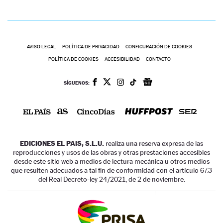
AVISO LEGAL
POLÍTICA DE PRIVACIDAD
CONFIGURACIÓN DE COOKIES
POLÍTICA DE COOKIES
ACCESIBILIDAD
CONTACTO
SÍGUENOS:
EDICIONES EL PAIS, S.L.U.
realiza una reserva expresa de las
reproducciones y usos de las obras y otras prestaciones accesibles
desde este sitio web a medios de lectura mecánica u otros medios
que resulten adecuados a tal fin de conformidad con el artículo 67.3
del Real Decreto-ley 24/2021, de 2 de noviembre.