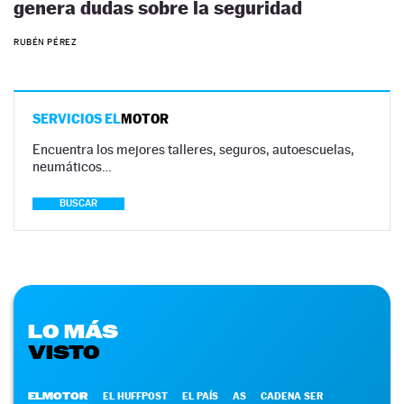
genera dudas sobre la seguridad
RUBÉN PÉREZ
SERVICIOS EL
MOTOR
Encuentra los mejores talleres, seguros, autoescuelas,
neumáticos…
BUSCAR
LO MÁS
VISTO
ELMOTOR
EL HUFFPOST
EL PAÍS
AS
CADENA SER