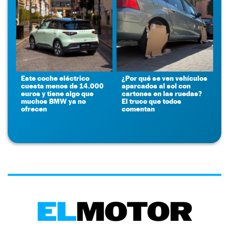
Este coche eléctrico
¿Por qué se ven vehículos
cuesta menos de 14.000
aparcados al sol con
euros y tiene algo que
cartones en las ruedas?
muchos BMW ya no
El truco que todos
ofrecen
comentan