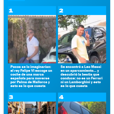
1
2
Pocos se lo imaginarían:
Se encontró a Leo Messi
el rey Felipe VI escoge un
en un aparcamiento... y
coche de una marca
descubrió la bestia que
española para moverse
conduce: no es un Ferrari
por Palma de Mallorca y
ni un Lamborghini y esto
esto es lo que cuesta
es lo que cuesta
3
4