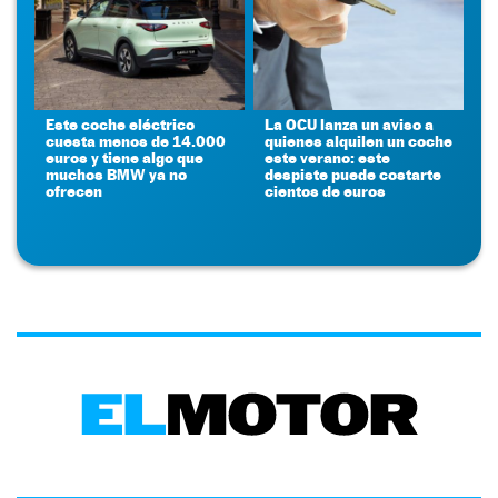
Este coche eléctrico
La OCU lanza un aviso a
cuesta menos de 14.000
quienes alquilen un coche
euros y tiene algo que
este verano: este
muchos BMW ya no
despiste puede costarte
ofrecen
cientos de euros