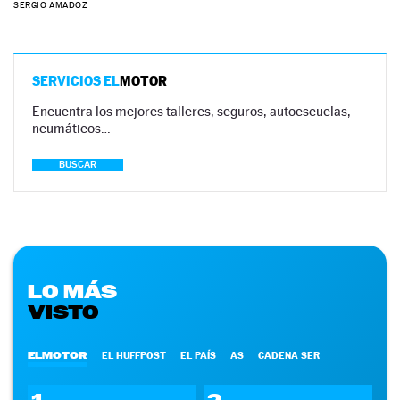
SERGIO AMADOZ
SERVICIOS EL
MOTOR
Encuentra los mejores talleres, seguros, autoescuelas,
neumáticos…
BUSCAR
LO MÁS
VISTO
ELMOTOR
EL HUFFPOST
EL PAÍS
AS
CADENA SER