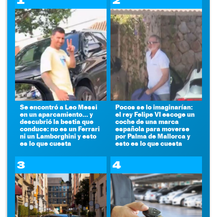
1
2
Se encontró a Leo Messi
Pocos se lo imaginarían:
en un aparcamiento... y
el rey Felipe VI escoge un
descubrió la bestia que
coche de una marca
conduce: no es un Ferrari
española para moverse
ni un Lamborghini y esto
por Palma de Mallorca y
es lo que cuesta
esto es lo que cuesta
3
4