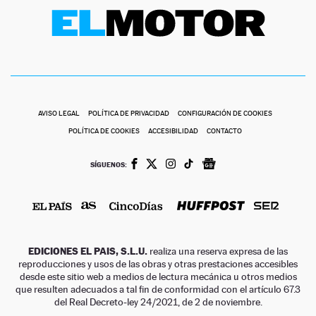
AVISO LEGAL
POLÍTICA DE PRIVACIDAD
CONFIGURACIÓN DE COOKIES
POLÍTICA DE COOKIES
ACCESIBILIDAD
CONTACTO
SÍGUENOS:
EDICIONES EL PAIS, S.L.U.
realiza una reserva expresa de las
reproducciones y usos de las obras y otras prestaciones accesibles
desde este sitio web a medios de lectura mecánica u otros medios
que resulten adecuados a tal fin de conformidad con el artículo 67.3
del Real Decreto-ley 24/2021, de 2 de noviembre.